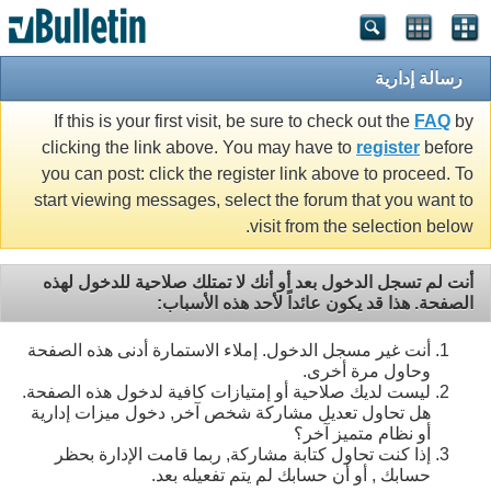
رسالة إدارية
If this is your first visit, be sure to check out the
FAQ
by
clicking the link above. You may have to
register
before
you can post: click the register link above to proceed. To
start viewing messages, select the forum that you want to
visit from the selection below.
أنت لم تسجل الدخول بعد أو أنك لا تمتلك صلاحية للدخول لهذه
الصفحة. هذا قد يكون عائداً لأحد هذه الأسباب:
أنت غير مسجل الدخول. إملاء الاستمارة أدنى هذه الصفحة
وحاول مرة أخرى.
ليست لديك صلاحية أو إمتيازات كافية لدخول هذه الصفحة.
هل تحاول تعديل مشاركة شخص آخر, دخول ميزات إدارية
أو نظام متميز آخر؟
إذا كنت تحاول كتابة مشاركة, ربما قامت الإدارة بحظر
حسابك , أو أن حسابك لم يتم تفعيله بعد.