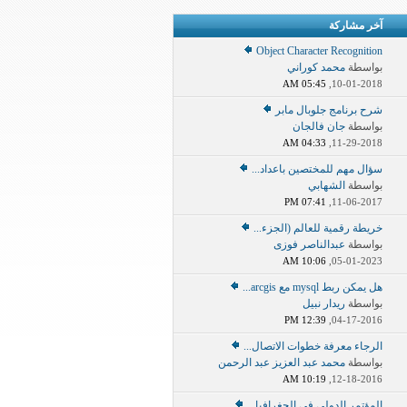
آخر مشاركة
Object Character Recognition
بواسطة
محمد كوراني
05:45 AM
10-01-2018,
شرح برنامج جلوبال مابر
بواسطة
جان فالجان
04:33 AM
11-29-2018,
سؤال مهم للمختصين باعداد...
بواسطة
الشهابي
07:41 PM
11-06-2017,
خريطة رقمية للعالم (الجزء...
بواسطة
عبدالناصر فوزى
10:06 AM
05-01-2023,
هل يمكن ربط mysql مع arcgis...
بواسطة
ريدار نبيل
12:39 PM
04-17-2016,
الرجاء معرفة خطوات الاتصال...
بواسطة
محمد عبد العزيز عبد الرحمن
10:19 AM
12-18-2016,
المؤتمر الدولي في الجغرافيا...