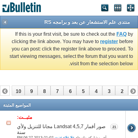
منتدى علم الاستشعار عن بعد و برامجه RS
If this is your first visit, be sure to check out the
FAQ
by
clicking the link above. You may have to
register
before
you can post: click the register link above to proceed. To
start viewing messages, select the forum that you want to
visit from the selection below.
10
9
8
7
6
5
4
3
2
1
17
16
15
14
13
12
11
المواضيع المثبتة
مثبــت:
صور أقمار Landsat 4,5,7 مجانا للتنزيل ولأي
21
سنة
آخر مشاركة بواسطة
علا علاء عزت
02-21-2013
06:27 PM