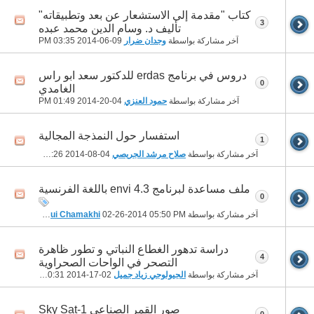
كتاب "مقدمة إلى الاستشعار عن بعد وتطبيقاته"
3
تأليف د. وسام الدين محمد عبده
آخر مشاركة بواسطة
وجدان ضرار
09-06-2014
03:35 PM
دروس في برنامج erdas للدكتور سعد ابو راس
0
الغامدي
آخر مشاركة بواسطة
حمود العنزي
04-20-2014
01:49 PM
استفسار حول النمذجة المجالية
1
آخر مشاركة بواسطة
صلاح مرشد الجريصي
04-08-2014
10:26 PM
ملف مساعدة لبرنامج envi 4.3 باللغة الفرنسية
0
آخر مشاركة بواسطة
05:50 PM
02-26-2014
Djemoui Chamakhi
دراسة تدهور الغطاع النباتي و تطور ظاهرة
4
التصحر في الواحات الصحراوية
آخر مشاركة بواسطة
الجيولوجي زياد جميل
02-17-2014
10:31 AM
صور القمر الصناعي Sky Sat-1
0