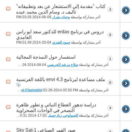
كتاب "مقدمة إلى الاستشعار عن بعد وتطبيقاته"
3
تأليف د. وسام الدين محمد عبده
آخر مشاركة بواسطة
وجدان ضرار
09-06-2014
03:35 PM
دروس في برنامج erdas للدكتور سعد ابو راس
0
الغامدي
آخر مشاركة بواسطة
حمود العنزي
04-20-2014
01:49 PM
استفسار حول النمذجة المجالية
1
آخر مشاركة بواسطة
صلاح مرشد الجريصي
04-08-2014
10:26 PM
ملف مساعدة لبرنامج envi 4.3 باللغة الفرنسية
0
آخر مشاركة بواسطة
05:50 PM
02-26-2014
Djemoui Chamakhi
دراسة تدهور الغطاع النباتي و تطور ظاهرة
4
التصحر في الواحات الصحراوية
آخر مشاركة بواسطة
الجيولوجي زياد جميل
02-17-2014
10:31 AM
صور القمر الصناعي Sky Sat-1
0