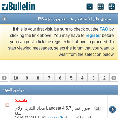
منتدى علم الاستشعار عن بعد و برامجه RS
If this is your first visit, be sure to check out the
FAQ
by
clicking the link above. You may have to
register
before
you can post: click the register link above to proceed. To
start viewing messages, select the forum that you want to
visit from the selection below.
10
9
8
7
6
5
4
3
2
1
17
16
15
14
13
12
11
المواضيع المثبتة
مثبــت:
صور أقمار Landsat 4,5,7 مجانا للتنزيل ولأي
21
سنة
آخر مشاركة بواسطة
علا علاء عزت
02-21-2013
06:27 PM