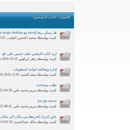
العنوان
/
كاتب الموضوع
هل يمكن ربط mysql مع arcgis dsektop ام لابد من توفر arcgis server
كتبت بواسطة
محمد الحسن الطيب
‏, 07-16-2015 02:02 AM
اريد كتاب الديلمي خلف حسين علي gis
كتبت بواسطة
زاهر ابراهيم
‏, 04-15-2016 10:16 PM
إدارة ومعالجة قواعد المعلومات
كتبت بواسطة
سعد العبيد
‏, 02-20-2016 12:01 PM
طلب مساعدة
كتبت بواسطة
مريم محمد علي
‏, 08-23-2015 04:39 PM
Arc gis server
كتبت بواسطة
مريم محمد علي
‏, 08-22-2015 08:41 PM
عاوز احرك الخريطة من مكان الى مكان 
كتبت بواسطة
مالك عبدالحميد
‏, 10-21-2014 01:59 PM