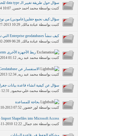
سؤال حول طريقة تغيير الـ data type للحقل؟
كتبت بواسطة
محمد احمد حسن
‏, 01-05-2014 10:07 PM
سؤال:كيف نجمع حقلين(عامودين) من نوع ( string (text ليصبحوا ضمن عامود 
كتبت بواسطة
عبادة مالك
‏, 08-27-2013 10:29 AM
كيف ننشأ Enterprise geodatabases التي تستخدم الاوراكل
كتبت بواسطة
عبادة مالك
‏, 04-02-2009 06:28 PM
ربط الأجهزة الأخرى Clients على قاعدة بيانات SQL SERVER 2012
كتبت بواسطة
محمد عبد ربه
‏, 02-03-2014 01:12 PM
الاستفسار عن Create Enterprise Geodatabase
كتبت بواسطة
محمد عبد ربه
‏, 08-13-2013 12:34 PM
سؤال عن كيفية انشاء قاعدة بيانات جغرا
كتبت بواسطة
محمد-علي-محمود
‏, 07-31-2013 12:31 PM
بحاجة للمساعدة
كتبت بواسطة
لور خضور
‏, 06-10-2013 07:52 AM
Import Shapefiles into Microsoft Access
كتبت بواسطة
نجد جمال
‏, 12-11-2010 12:22 AM
مشكلة الحفظ في قاعدة البيانات