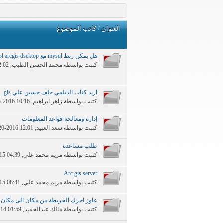
العنوان
/
كاتب الموضوع
هل يمكن ربط mysql مع arcgis dsektop ام لابد من توفر arcgis server
كتبت بواسطة
محمد الحسن الطيب
‏, 07-16-2015 02:02 AM
اريد كتاب الديلمي خلف حسين علي gis
كتبت بواسطة
زاهر ابراهيم
‏, 04-15-2016 10:16 PM
إدارة ومعالجة قواعد المعلومات
كتبت بواسطة
سعد العبيد
‏, 02-20-2016 12:01 PM
طلب مساعدة
كتبت بواسطة
مريم محمد علي
‏, 08-23-2015 04:39 PM
Arc gis server
كتبت بواسطة
مريم محمد علي
‏, 08-22-2015 08:41 PM
عاوز احرك الخريطة من مكان الى مكان 
كتبت بواسطة
مالك عبدالحميد
‏, 10-21-2014 01:59 PM