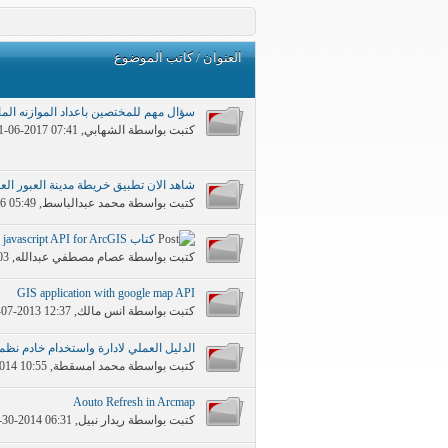
العنوان
/
كاتب الموضوع
سؤال مهم للمختصين باعداد الموازنه المالي
كتبت بواسطة
الشهابي
‏, 11-06-2017 07:41 PM
شاهد الان تطبيق خريطة مدينة العبور العمرانية GIS من خلال شركة ypt
كتبت بواسطة
محمد عبدالباسط
‏, 01-19-2016 05:49 PM
كتاب javascript API for ArcGIS مفيد جداَ
كتبت بواسطة
عصام مصطفي عبدالله
‏, 07-02-2014 12:03 PM
GIS application with google map API
كتبت بواسطة
انس مالك
‏, 06-07-2013 12:37 PM
الدليل العملي لادارة واستخدام خادم نظم المعلوما
كتبت بواسطة
محمد امسقطة
‏, 05-20-2014 10:55 AM
Aouto Refresh in Arcmap
كتبت بواسطة
ريدار نبيل
‏, 10-30-2014 06:31 PM