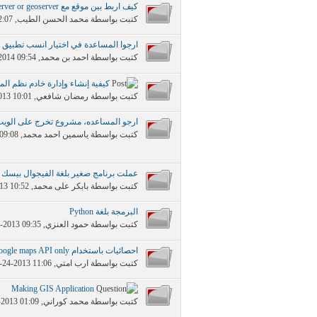
كيف اربط بين موقع مع arcgis server or geoserver
كتبت بواسطة
محمد الحسن الطيب
‏, 05-28-2014 12:07 AM
ارجوا المساعدة في اختيار انسب تطبيق ل cgis
كتبت بواسطة
احمد بن محمد
‏, 04-28-2014 09:54 AM
كيفية إنشاء وإدارة خادم نظم المعلومات الجغراف
كتبت بواسطة
رمضان شافعي
‏, 12-20-2013 10:01 PM
ارجو المساعده، مشروع تخرج على الوي
كتبت بواسطة
ياسمين احمد محمد
‏, 01-17-2014 09:08 PM
عملت برنامج صغير بلغة الفيجوال بيسك 
كتبت بواسطة
بابكر على محمد
‏, 12-27-2013 10:52 PM
البرمجة بلغة Python
كتبت بواسطة
حمود العنزي
‏, 07-05-2013 09:35 PM
احصائيات باستخدام google maps API only
كتبت بواسطة
ارب امتي
‏, 08-24-2013 11:06 AM
Making GIS Application
كتبت بواسطة
محمد كوراني
‏, 06-01-2013 01:09 PM