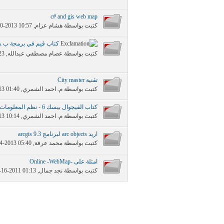
c# and gis web map
كتبت بواسطة
هشام عزام
‏, 07-30-2013 10:57 PM
كتاب قيم في برمجة ب VBA داخل الArcGIS
كتبت بواسطة
عصام مصطفي عبدالله
‏, 03-01-2009 10:23 AM
تقنية City master
كتبت بواسطة
م. احمد الشمري
‏, 04-08-2013 01:40 PM
كتاب الفيجوال بيسك 6 - نظم المعلومات الرقمية
كتبت بواسطة
م. احمد الشمري
‏, 03-07-2013 10:14 AM
اريد arc objects لبرنامج arcgis 9.3
كتبت بواسطة
محمد عرفة
‏, 02-14-2013 05:40 PM
امثلة على -Online -WebMap
كتبت بواسطة
نجد جمال
‏, 08-16-2011 01:13 AM