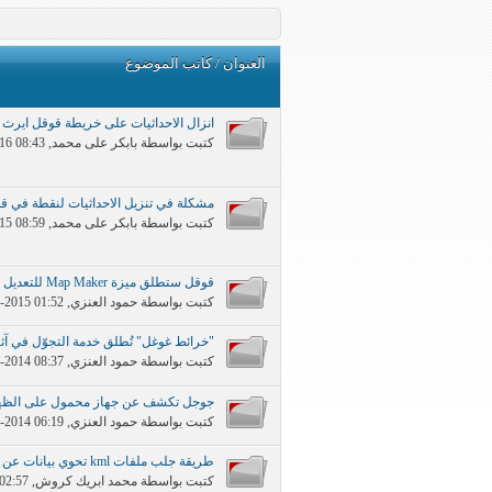
العنوان
/
كاتب الموضوع
انزال الاحداثيات على خريطة قوقل ايرث
كتبت بواسطة
بابكر على محمد
‏, 10-24-2016 08:43 PM
مشكلة في تنزيل الاحداثيات لنقطة في ق
كتبت بواسطة
بابكر على محمد
‏, 11-29-2015 08:59 AM
قوقل ستطلق ميزة Map Maker للتعديل على الخرائط مجدداً في أغسطس
كتبت بواسطة
حمود العنزي
‏, 07-19-2015 01:52 AM
"خرائط غوغل" تُطلق خدمة التجوّل في آث
كتبت بواسطة
حمود العنزي
‏, 09-14-2014 08:37 AM
جوجل تكشف عن جهاز محمول على الظهر ل
كتبت بواسطة
حمود العنزي
‏, 09-07-2014 06:19 AM
طريقة جلب ملفات kml تحوي بيانات عن كائنات حيه من gbif وعرضها بالقوقل ايرث
كتبت بواسطة
محمد ابريك كروش
‏, 07-03-2013 02:57 PM