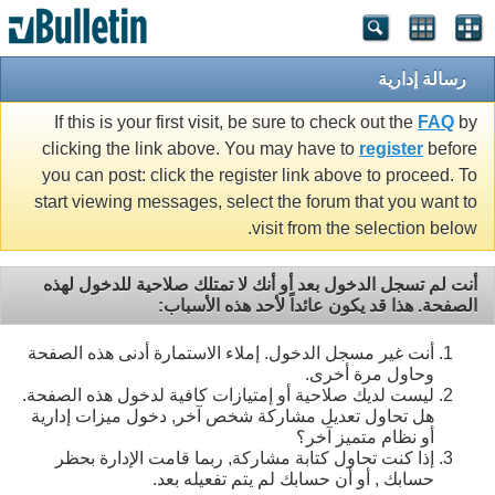
رسالة إدارية
If this is your first visit, be sure to check out the
FAQ
by
clicking the link above. You may have to
register
before
you can post: click the register link above to proceed. To
start viewing messages, select the forum that you want to
visit from the selection below.
أنت لم تسجل الدخول بعد أو أنك لا تمتلك صلاحية للدخول لهذه
الصفحة. هذا قد يكون عائداً لأحد هذه الأسباب:
أنت غير مسجل الدخول. إملاء الاستمارة أدنى هذه الصفحة
وحاول مرة أخرى.
ليست لديك صلاحية أو إمتيازات كافية لدخول هذه الصفحة.
هل تحاول تعديل مشاركة شخص آخر, دخول ميزات إدارية
أو نظام متميز آخر؟
إذا كنت تحاول كتابة مشاركة, ربما قامت الإدارة بحظر
حسابك , أو أن حسابك لم يتم تفعيله بعد.