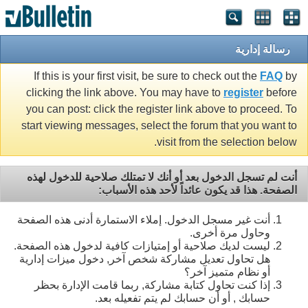
رسالة إدارية
If this is your first visit, be sure to check out the
FAQ
by
clicking the link above. You may have to
register
before
you can post: click the register link above to proceed. To
start viewing messages, select the forum that you want to
visit from the selection below.
أنت لم تسجل الدخول بعد أو أنك لا تمتلك صلاحية للدخول لهذه
الصفحة. هذا قد يكون عائداً لأحد هذه الأسباب:
أنت غير مسجل الدخول. إملاء الاستمارة أدنى هذه الصفحة
وحاول مرة أخرى.
ليست لديك صلاحية أو إمتيازات كافية لدخول هذه الصفحة.
هل تحاول تعديل مشاركة شخص آخر, دخول ميزات إدارية
أو نظام متميز آخر؟
إذا كنت تحاول كتابة مشاركة, ربما قامت الإدارة بحظر
حسابك , أو أن حسابك لم يتم تفعيله بعد.