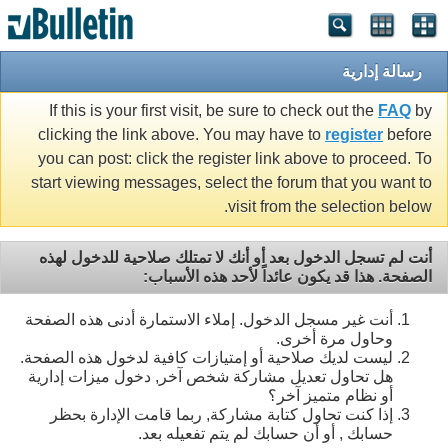
رسالة إدارية
If this is your first visit, be sure to check out the
FAQ
by
clicking the link above. You may have to
register
before
you can post: click the register link above to proceed. To
start viewing messages, select the forum that you want to
visit from the selection below.
أنت لم تسجل الدخول بعد أو أنك لا تمتلك صلاحية للدخول لهذه
الصفحة. هذا قد يكون عائداً لأحد هذه الأسباب:
أنت غير مسجل الدخول. إملاء الاستمارة أدنى هذه الصفحة
وحاول مرة أخرى.
ليست لديك صلاحية أو إمتيازات كافية لدخول هذه الصفحة.
هل تحاول تعديل مشاركة شخص آخر, دخول ميزات إدارية
أو نظام متميز آخر؟
إذا كنت تحاول كتابة مشاركة, ربما قامت الإدارة بحظر
حسابك , أو أن حسابك لم يتم تفعيله بعد.