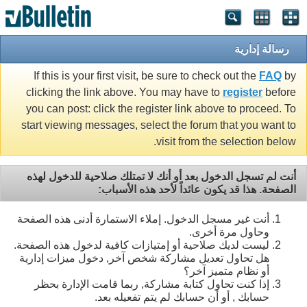
رسالة إدارية
If this is your first visit, be sure to check out the
FAQ
by
clicking the link above. You may have to
register
before
you can post: click the register link above to proceed. To
start viewing messages, select the forum that you want to
visit from the selection below.
أنت لم تسجل الدخول بعد أو أنك لا تمتلك صلاحية للدخول لهذه
الصفحة. هذا قد يكون عائداً لأحد هذه الأسباب:
أنت غير مسجل الدخول. إملاء الاستمارة أدنى هذه الصفحة
وحاول مرة أخرى.
ليست لديك صلاحية أو إمتيازات كافية لدخول هذه الصفحة.
هل تحاول تعديل مشاركة شخص آخر, دخول ميزات إدارية
أو نظام متميز آخر؟
إذا كنت تحاول كتابة مشاركة, ربما قامت الإدارة بحظر
حسابك , أو أن حسابك لم يتم تفعيله بعد.