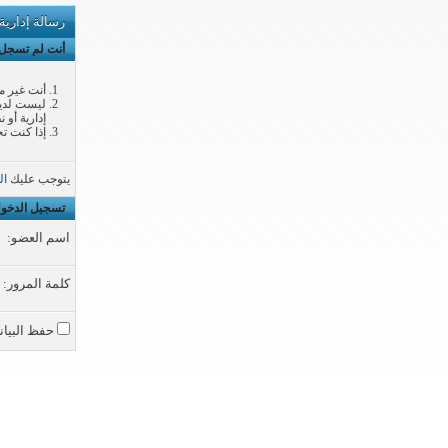
رسالة إدارية
أنت لم تسجل ا
أنت غير م
ليست لديك
إدارية أو 
إذا كنت تح
يتوجب عليك
ال
تسجيل الدخو
اسم العضو:
كلمة المرور:
حفظ البيان