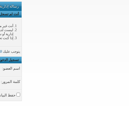
رسالة إدارية
أنت لم تسجل ا
أنت غير م
ليست لديك
إدارية أو 
إذا كنت تح
يتوجب عليك
ال
تسجيل الدخو
اسم العضو:
كلمة المرور:
حفظ البيان