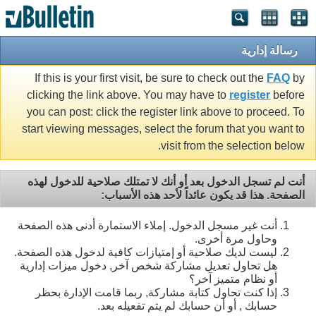
رسالة إدارية
If this is your first visit, be sure to check out the
FAQ
by
clicking the link above. You may have to
register
before
you can post: click the register link above to proceed. To
start viewing messages, select the forum that you want to
visit from the selection below.
أنت لم تسجل الدخول بعد أو أنك لا تمتلك صلاحية للدخول لهذه
الصفحة. هذا قد يكون عائداً لأحد هذه الأسباب:
أنت غير مسجل الدخول. إملاء الاستمارة أدنى هذه الصفحة
وحاول مرة أخرى.
ليست لديك صلاحية أو إمتيازات كافية لدخول هذه الصفحة.
هل تحاول تعديل مشاركة شخص آخر, دخول ميزات إدارية
أو نظام متميز آخر؟
إذا كنت تحاول كتابة مشاركة, ربما قامت الإدارة بحظر
حسابك , أو أن حسابك لم يتم تفعيله بعد.