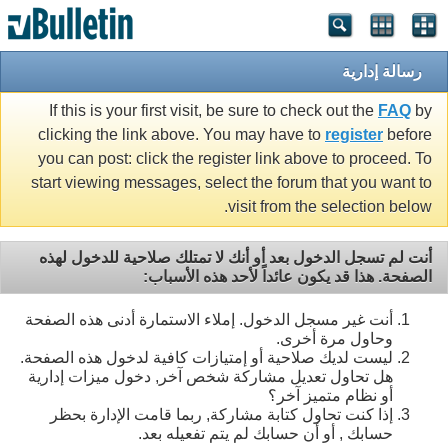
رسالة إدارية
If this is your first visit, be sure to check out the
FAQ
by
clicking the link above. You may have to
register
before
you can post: click the register link above to proceed. To
start viewing messages, select the forum that you want to
visit from the selection below.
أنت لم تسجل الدخول بعد أو أنك لا تمتلك صلاحية للدخول لهذه
الصفحة. هذا قد يكون عائداً لأحد هذه الأسباب:
أنت غير مسجل الدخول. إملاء الاستمارة أدنى هذه الصفحة
وحاول مرة أخرى.
ليست لديك صلاحية أو إمتيازات كافية لدخول هذه الصفحة.
هل تحاول تعديل مشاركة شخص آخر, دخول ميزات إدارية
أو نظام متميز آخر؟
إذا كنت تحاول كتابة مشاركة, ربما قامت الإدارة بحظر
حسابك , أو أن حسابك لم يتم تفعيله بعد.