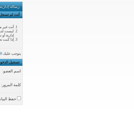
رسالة إدارية
أنت لم تسجل ا
أنت غير م
ليست لديك
إدارية أو 
إذا كنت تح
يتوجب عليك
ال
تسجيل الدخو
اسم العضو:
كلمة المرور:
حفظ البيان