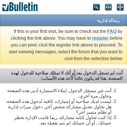
رسالة إدارية
If this is your first visit, be sure to check out the
FAQ
by
clicking the link above. You may have to
register
before
you can post: click the register link above to proceed. To
start viewing messages, select the forum that you want to
visit from the selection below.
أنت لم تسجل الدخول بعد أو أنك لا تمتلك صلاحية للدخول لهذه
الصفحة. هذا قد يكون عائداً لأحد هذه الأسباب:
أنت غير مسجل الدخول. إملاء الاستمارة أدنى هذه الصفحة
وحاول مرة أخرى.
ليست لديك صلاحية أو إمتيازات كافية لدخول هذه الصفحة.
هل تحاول تعديل مشاركة شخص آخر, دخول ميزات إدارية
أو نظام متميز آخر؟
إذا كنت تحاول كتابة مشاركة, ربما قامت الإدارة بحظر
حسابك , أو أن حسابك لم يتم تفعيله بعد.