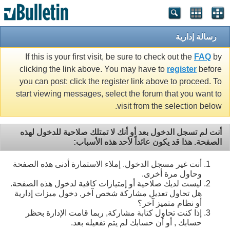
رسالة إدارية
If this is your first visit, be sure to check out the
FAQ
by
clicking the link above. You may have to
register
before
you can post: click the register link above to proceed. To
start viewing messages, select the forum that you want to
visit from the selection below.
أنت لم تسجل الدخول بعد أو أنك لا تمتلك صلاحية للدخول لهذه
الصفحة. هذا قد يكون عائداً لأحد هذه الأسباب:
أنت غير مسجل الدخول. إملاء الاستمارة أدنى هذه الصفحة
وحاول مرة أخرى.
ليست لديك صلاحية أو إمتيازات كافية لدخول هذه الصفحة.
هل تحاول تعديل مشاركة شخص آخر, دخول ميزات إدارية
أو نظام متميز آخر؟
إذا كنت تحاول كتابة مشاركة, ربما قامت الإدارة بحظر
حسابك , أو أن حسابك لم يتم تفعيله بعد.