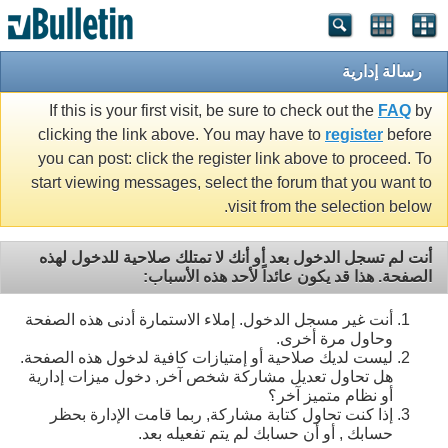
رسالة إدارية
If this is your first visit, be sure to check out the
FAQ
by
clicking the link above. You may have to
register
before
you can post: click the register link above to proceed. To
start viewing messages, select the forum that you want to
visit from the selection below.
أنت لم تسجل الدخول بعد أو أنك لا تمتلك صلاحية للدخول لهذه
الصفحة. هذا قد يكون عائداً لأحد هذه الأسباب:
أنت غير مسجل الدخول. إملاء الاستمارة أدنى هذه الصفحة
وحاول مرة أخرى.
ليست لديك صلاحية أو إمتيازات كافية لدخول هذه الصفحة.
هل تحاول تعديل مشاركة شخص آخر, دخول ميزات إدارية
أو نظام متميز آخر؟
إذا كنت تحاول كتابة مشاركة, ربما قامت الإدارة بحظر
حسابك , أو أن حسابك لم يتم تفعيله بعد.