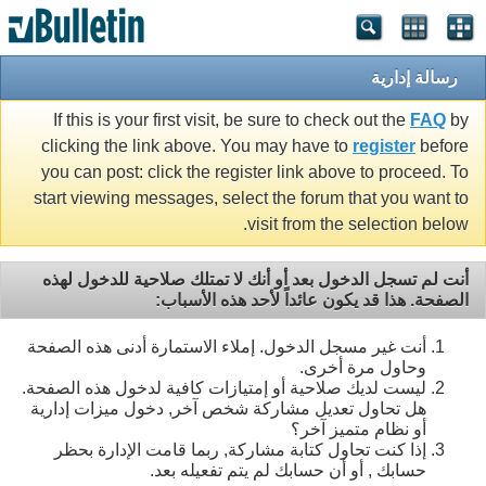
رسالة إدارية
If this is your first visit, be sure to check out the
FAQ
by
clicking the link above. You may have to
register
before
you can post: click the register link above to proceed. To
start viewing messages, select the forum that you want to
visit from the selection below.
أنت لم تسجل الدخول بعد أو أنك لا تمتلك صلاحية للدخول لهذه
الصفحة. هذا قد يكون عائداً لأحد هذه الأسباب:
أنت غير مسجل الدخول. إملاء الاستمارة أدنى هذه الصفحة
وحاول مرة أخرى.
ليست لديك صلاحية أو إمتيازات كافية لدخول هذه الصفحة.
هل تحاول تعديل مشاركة شخص آخر, دخول ميزات إدارية
أو نظام متميز آخر؟
إذا كنت تحاول كتابة مشاركة, ربما قامت الإدارة بحظر
حسابك , أو أن حسابك لم يتم تفعيله بعد.