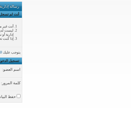
رسالة إدارية
أنت لم تسجل ا
أنت غير م
ليست لديك
إدارية أو 
إذا كنت تح
يتوجب عليك
ال
تسجيل الدخو
اسم العضو:
كلمة المرور:
حفظ البيان