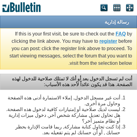
رسالة إدارية
If this is your first visit, be sure to check out the
FAQ
by
clicking the link above. You may have to
register
before
you can post: click the register link above to proceed. To
start viewing messages, select the forum that you want to
visit from the selection below.
أنت لم تسجل الدخول بعد أو أنك لا تمتلك صلاحية للدخول لهذه
الصفحة. هذا قد يكون عائداً لأحد هذه الأسباب:
أنت غير مسجل الدخول. إملاء الاستمارة أدنى هذه الصفحة
وحاول مرة أخرى.
ليست لديك صلاحية أو إمتيازات كافية لدخول هذه الصفحة.
هل تحاول تعديل مشاركة شخص آخر, دخول ميزات إدارية
أو نظام متميز آخر؟
إذا كنت تحاول كتابة مشاركة, ربما قامت الإدارة بحظر
حسابك , أو أن حسابك لم يتم تفعيله بعد.