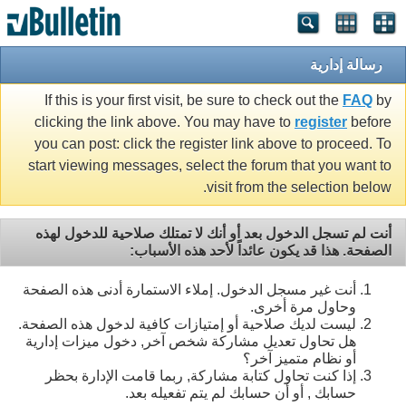
رسالة إدارية
If this is your first visit, be sure to check out the
FAQ
by
clicking the link above. You may have to
register
before
you can post: click the register link above to proceed. To
start viewing messages, select the forum that you want to
visit from the selection below.
أنت لم تسجل الدخول بعد أو أنك لا تمتلك صلاحية للدخول لهذه
الصفحة. هذا قد يكون عائداً لأحد هذه الأسباب:
أنت غير مسجل الدخول. إملاء الاستمارة أدنى هذه الصفحة
وحاول مرة أخرى.
ليست لديك صلاحية أو إمتيازات كافية لدخول هذه الصفحة.
هل تحاول تعديل مشاركة شخص آخر, دخول ميزات إدارية
أو نظام متميز آخر؟
إذا كنت تحاول كتابة مشاركة, ربما قامت الإدارة بحظر
حسابك , أو أن حسابك لم يتم تفعيله بعد.