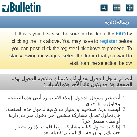
رسالة إدارية
If this is your first visit, be sure to check out the
FAQ
by
clicking the link above. You may have to
register
before
you can post: click the register link above to proceed. To
start viewing messages, select the forum that you want to
visit from the selection below.
أنت لم تسجل الدخول بعد أو أنك لا تمتلك صلاحية للدخول لهذه
الصفحة. هذا قد يكون عائداً لأحد هذه الأسباب:
أنت غير مسجل الدخول. إملاء الاستمارة أدنى هذه الصفحة
وحاول مرة أخرى.
ليست لديك صلاحية أو إمتيازات كافية لدخول هذه الصفحة.
هل تحاول تعديل مشاركة شخص آخر, دخول ميزات إدارية
أو نظام متميز آخر؟
إذا كنت تحاول كتابة مشاركة, ربما قامت الإدارة بحظر
حسابك , أو أن حسابك لم يتم تفعيله بعد.