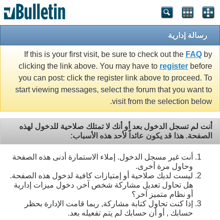
رسالة إدارية
If this is your first visit, be sure to check out the
FAQ
by
clicking the link above. You may have to
register
before
you can post: click the register link above to proceed. To
start viewing messages, select the forum that you want to
visit from the selection below.
أنت لم تسجل الدخول بعد أو أنك لا تمتلك صلاحية للدخول لهذه
الصفحة. هذا قد يكون عائداً لأحد هذه الأسباب:
أنت غير مسجل الدخول. إملاء الاستمارة أدنى هذه الصفحة
وحاول مرة أخرى.
ليست لديك صلاحية أو إمتيازات كافية لدخول هذه الصفحة.
هل تحاول تعديل مشاركة شخص آخر, دخول ميزات إدارية
أو نظام متميز آخر؟
إذا كنت تحاول كتابة مشاركة, ربما قامت الإدارة بحظر
حسابك , أو أن حسابك لم يتم تفعيله بعد.