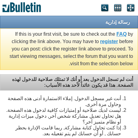
رسالة إدارية
If this is your first visit, be sure to check out the
FAQ
by
clicking the link above. You may have to
register
before
you can post: click the register link above to proceed. To
start viewing messages, select the forum that you want to
visit from the selection below.
أنت لم تسجل الدخول بعد أو أنك لا تمتلك صلاحية للدخول لهذه
الصفحة. هذا قد يكون عائداً لأحد هذه الأسباب:
أنت غير مسجل الدخول. إملاء الاستمارة أدنى هذه الصفحة
وحاول مرة أخرى.
ليست لديك صلاحية أو إمتيازات كافية لدخول هذه الصفحة.
هل تحاول تعديل مشاركة شخص آخر, دخول ميزات إدارية
أو نظام متميز آخر؟
إذا كنت تحاول كتابة مشاركة, ربما قامت الإدارة بحظر
حسابك , أو أن حسابك لم يتم تفعيله بعد.