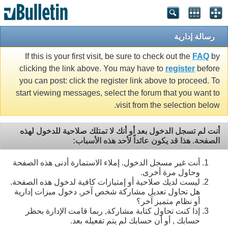
رسالة إدارية
If this is your first visit, be sure to check out the
FAQ
by
clicking the link above. You may have to
register
before
you can post: click the register link above to proceed. To
start viewing messages, select the forum that you want to
visit from the selection below.
أنت لم تسجل الدخول بعد أو أنك لا تمتلك صلاحية للدخول لهذه
الصفحة. هذا قد يكون عائداً لأحد هذه الأسباب:
أنت غير مسجل الدخول. إملاء الاستمارة أدنى هذه الصفحة
وحاول مرة أخرى.
ليست لديك صلاحية أو إمتيازات كافية لدخول هذه الصفحة.
هل تحاول تعديل مشاركة شخص آخر, دخول ميزات إدارية
أو نظام متميز آخر؟
إذا كنت تحاول كتابة مشاركة, ربما قامت الإدارة بحظر
حسابك , أو أن حسابك لم يتم تفعيله بعد.