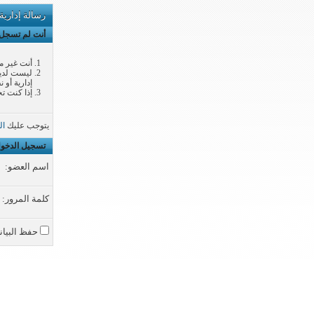
رسالة إدارية
أنت لم تسجل ا
أنت غير م
ليست لديك
إدارية أو 
إذا كنت تح
يتوجب عليك
ال
تسجيل الدخو
اسم العضو:
كلمة المرور:
حفظ البيان