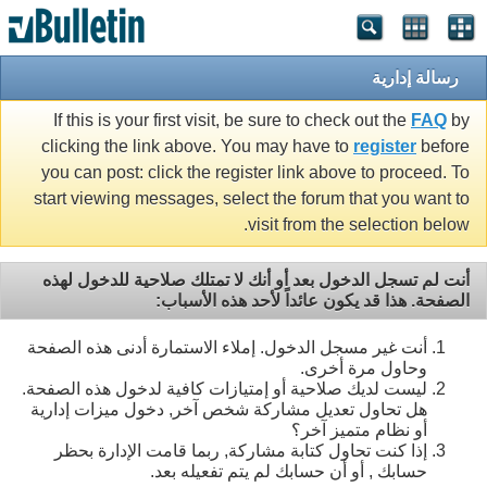
رسالة إدارية
If this is your first visit, be sure to check out the
FAQ
by
clicking the link above. You may have to
register
before
you can post: click the register link above to proceed. To
start viewing messages, select the forum that you want to
visit from the selection below.
أنت لم تسجل الدخول بعد أو أنك لا تمتلك صلاحية للدخول لهذه
الصفحة. هذا قد يكون عائداً لأحد هذه الأسباب:
أنت غير مسجل الدخول. إملاء الاستمارة أدنى هذه الصفحة
وحاول مرة أخرى.
ليست لديك صلاحية أو إمتيازات كافية لدخول هذه الصفحة.
هل تحاول تعديل مشاركة شخص آخر, دخول ميزات إدارية
أو نظام متميز آخر؟
إذا كنت تحاول كتابة مشاركة, ربما قامت الإدارة بحظر
حسابك , أو أن حسابك لم يتم تفعيله بعد.