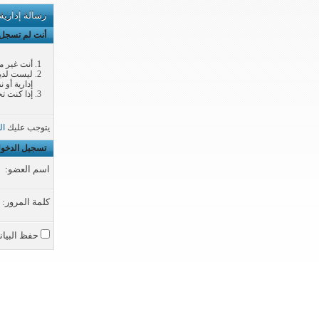
رسالة إدارية
أنت لم تسجل ا
أنت غير م
ليست لديك
إدارية أو 
إذا كنت تح
يتوجب عليك
ال
تسجيل الدخو
اسم العضو:
كلمة المرور:
حفظ البيان