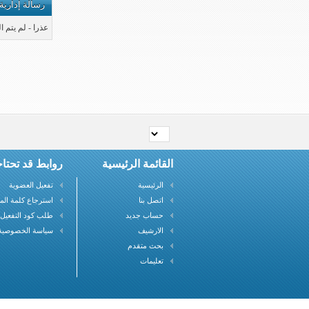
رسالة إدارية
عذرا - لم يتم 
القائمة الرئيسية
روابط قد تحتاج
الرئيسية
تفعيل العضوية
اتصل بنا
استرجاع كلمة الم
حساب جديد
طلب كود التفعيل
الارشيف
سياسة الخصوصية
بحث متقدم
تعليمات