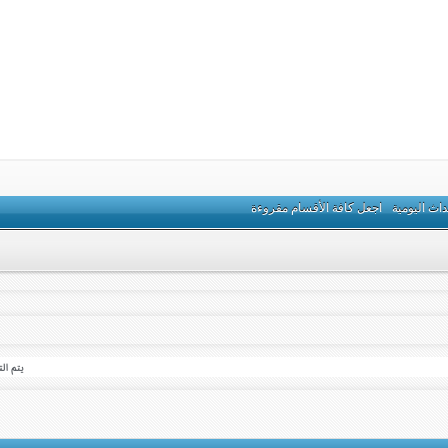
داث اليومية
اجعل كافة الأقسام مقروءة