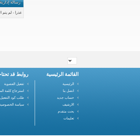
رسالة إدارية
عذرا - لم يتم 
القائمة الرئيسية
روابط قد تحتاج
الرئيسية
تفعيل العضوية
اتصل بنا
استرجاع كلمة الم
حساب جديد
طلب كود التفعيل
الارشيف
سياسة الخصوصية
بحث متقدم
تعليمات