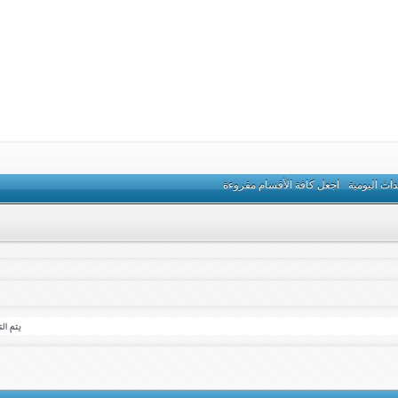
داث اليومية
اجعل كافة الأقسام مقروءة