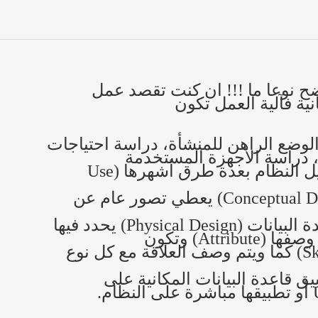
ح نوعا ما !!! ان كنت تقصد عمل
ية فآلية العمل تكون
 الوضع الراهن للمنشأة، دراسة احتياجات
ة، دراسة الأجهزة المستخدمة
حاليا)...ممكن ان يتم تحليل النظام بعدة طرق أشهرها (Use
2- التصميم الأولي (Conceptual Design) يعطي تصور عام عن
3- التصميم المكاني لقاعدة البيانات (Physical Design) يحدد فيها
Attri) وتكون
على شكل (Skeleton Table) كما ويتم وصف العلاقة مع كل نوع
بيق قاعدة البيانات المكانية على