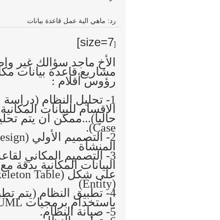
رد: ماهي الية عمل قاعدة بيانات
size=7]
[
الأخ ماجد سؤالك غير واض
مشاريع قاعدة بيانات مكان
رؤوس أقلام :
1- تحليل النظام (دراسة
الاقسام للبيانات المكاني
Case).
المنشأة
البيانات المكانية بدقة مع وصفها (bute
(Entity)
4- تطبيق النظام (يتم تط
باستخدام برمجيات UML أو تطبيقها مباشرة على النظام.
5- صيانة النظام.