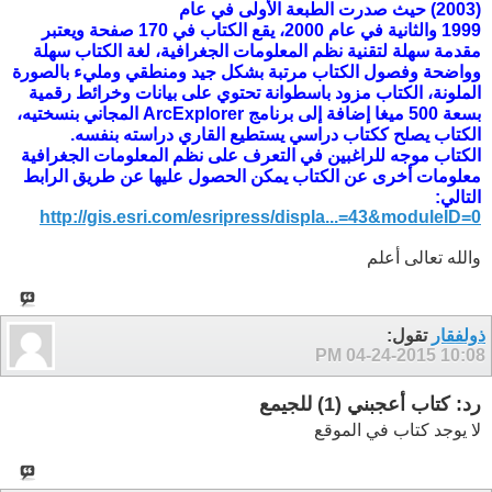
(2003) حيث صدرت الطبعة الأولى في عام
1999 والثانية في عام 2000، يقع الكتاب في 170 صفحة ويعتبر
مقدمة سهلة لتقنية نظم المعلومات الجغرافية، لغة الكتاب سهلة
وواضحة وفصول الكتاب مرتبة بشكل جيد ومنطقي ومليء بالصورة
الملونة، الكتاب مزود باسطوانة تحتوي على بيانات وخرائط رقمية
بسعة 500 ميغا إضافة إلى برنامج ArcExplorer المجاني بنسختيه،
الكتاب يصلح ككتاب دراسي يستطيع القاري دراسته بنفسه.
الكتاب موجه للراغبين في التعرف على نظم المعلومات الجغرافية
معلومات أخرى عن الكتاب يمكن الحصول عليها عن طريق الرابط
التالي:
http://gis.esri.com/esripress/displa...=43&moduleID=0
والله تعالى أعلم
ذولفقار
تقول:
04-24-2015
10:08 PM
رد: كتاب أعجبني (1) للجيمع
لا يوجد كتاب في الموقع