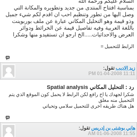
السلام عليكم ورحمة الله
بمناسبة افتتاح المنتدى من جديد وتطويره والمكانة التي
وصل اليها من تطور وتنظيم احب ان اقدم لكم شيء جميل
وذو قيمة وهو التحليل المكاني عبارة عن ملف بوربوينت
باللغة العربية وفيه تفاصيل قيمة عن الخرائط ودوائر
العرض والاحداثيات.....الخ ارجو ان تستفيدو منها وشكرا
الرابط للتحميل =
زيد الاديب
تقول:
01-04-2008
11:11 PM
رد : التحليل المكاني Spatial analysis
شكرا لجهدك يا اخ رافع لكن الرابط لا يحمل كون الموقع الذي يتم
التحميل منه مغلق
هل هناك طريقه اخرى للتحميل سلامي وتحياتي
هاني بوشتى بن إدريس
تقول:
01-06-2008
11:55 AM