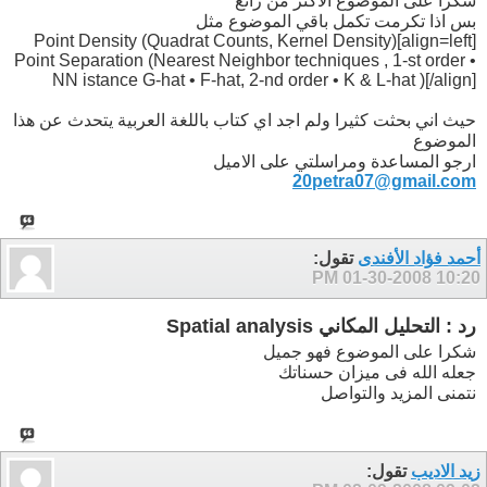
شكرا على الموضوع الاكثر من رائع
بس اذا تكرمت تكمل باقي الموضوع مثل
[align=left]Point Density (Quadrat Counts, Kernel Density)
Point Separation (Nearest Neighbor techniques , 1-st order •
NN istance G-hat • F-hat, 2-nd order • K & L-hat )[/align]
حيث اني بحثت كثيرا ولم اجد اي كتاب باللغة العربية يتحدث عن هذا
الموضوع
ارجو المساعدة ومراسلتي على الاميل
20petra07@gmail.com
أحمد فؤاد الأفندى
تقول:
01-30-2008
10:20 PM
رد : التحليل المكاني Spatial analysis
شكرا على الموضوع فهو جميل
جعله الله فى ميزان حسناتك
نتمنى المزيد والتواصل
زيد الاديب
تقول: