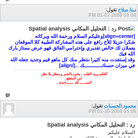
دينا صلاح
تقول:
01-07-2008
09:09 PM
رد : التحليل المكاني Spatial analysis
[align=center]وعليكم السلام ورحمة الله وبركاته
شكرا جزيلا للأخ رافع على هذه المشاركة الطيبة كلا الموقعان
يعملان لك خالص تقديري وإحترامي الفائق فهو عرض ممتاز بارك
الله فيك
وقد إستفدت منه كثيرا ننتظر منك كل ماهو قيم وجديد جعله الله
في ميزان حسناتــــــــــــك ...[/align]
القلم بريد القلب , يخبر بالخبر و ينظر بلا نظر
ابن المقفع
الســـــ لله ــــــاجدة ..
محمود الحسنات
تقول:
01-30-2008
05:08 PM
رد : التحليل المكاني Spatial analysis
السلام عليكم