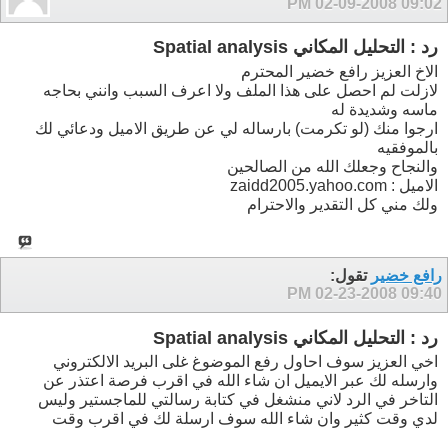
02-09-2008
09:02 PM
رد : التحليل المكاني Spatial analysis
الاخ العزيز رافع خضير المحترم
لازلت لم احصل على هذا الملف ولا اعرف السبب وانني بحاجه
ماسه وشديدة له
ارجوا منك (لو تكرمت) بارساله لي عن طريق الاميل ودعائي لك
بالموفقيه
والنجاح وجعلك الله من الصالحين
الاميل : zaidd2005.yahoo.com
ولك مني كل التقدير والاحترام
رافع خضير
تقول:
02-23-2008
09:40 PM
رد : التحليل المكاني Spatial analysis
اخي العزيز سوف احاول رفع الموضوغ غلى البريد الالكتروني
وارسله لك عبر الايميل ان شاء الله في اقرب فرصة اعتذر عن
التاخر في الرد لاني منشغل في كتابة رسالتي للماجستير وليس
لدي وقت كثير وان شاء الله سوف ارسلة لك في اقرب وقت