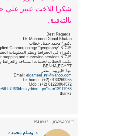
شكرا للاخت عبير علي حر
بالتوفيق
,Best Regards
Dr. Mohamed Gamil Khatab
دكتور/ محمد جميل خطاب
pplied Geomorphology "geography" & GIS
دكتوراه في الجغرافيا ونظم المعلومات الجغر
for mapping and surveying services & GIS
مكتب الخطاب لخدمات المساحة والخرائط ون
BENHA,EGYPT
بنها -قليوبية - مصر
Email:
elgameel_nri@yahoo.com
Tel.home : (+2) 0133269985
Mob : (+2) 01220804572
cde5fbb7d63bb.skydrive...px?sa=13911968
thanks
09:13 PM
03-28-2008,
د. وسام محمد