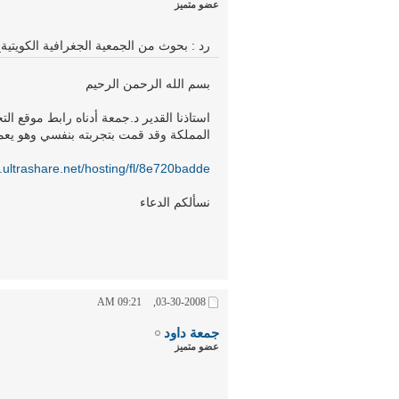
عضو متميز
رد : بحوث من الجمعية الجغرافية الكويتي
بسم الله الرحمن الرحيم
استاذنا القدير د.جمعة أدناه رابط موقع ا
المملكة وقد قمت بتجربته بنفسي وهو يع
.ultrashare.net/hosting/fl/8e720badde/
نسألكم الدعاء
09:21 AM
03-30-2008,
جمعة داود
عضو متميز