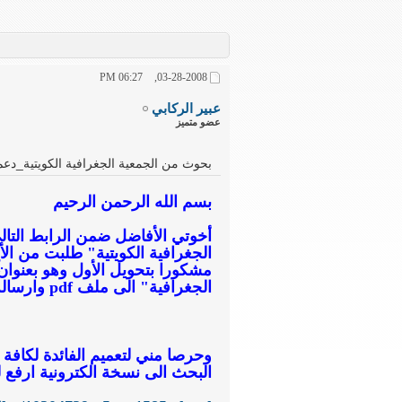
06:27 PM
03-28-2008,
عبير الركابي
عضو متميز
بحوث من الجمعية الجغرافية الكويتية_دعم
بسم الله الرحمن الرحيم
أخوتي الأفاضل ضمن الرابط الت
مشكورا بتحويل الأول وهو بعنوا
الجغرافية" الى ملف pdf وارساله اليوم عبر البريد الألكتروني جزاه الله خيرا
وحرصا مني لتعميم الفائدة لكافة 
البحث الى نسخة الكترونية ارفع 