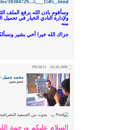
iles/10304729...5___1585_.html
وسأقوم باذن الله برفع الملف ال
ولإدارة النادي الخيار في تحميل 
منه
جزاك الله خيرا أخي بشير ونسألك
08:51 PM
03-28-2008,
محمد جميل
عضو متميز
رد : بحوث من الجمعية الجغرافية
السلام عليكم ورحمة الله