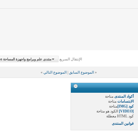
الإنتقال السريع
منتدى علم وبرامج واجهزة المساحة Survey Science,Software & Machine
«
الموضوع السابق
|
الموضوع التالي
»
أكواد المنتدى
متاحة
الابتسامات
متاحة
كود [IMG]
متاحة
[VIDEO]
الكود هو
متاحة
كود HTML
معطلة
قوانين المنتدى