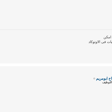
 امكن
ات فى الاوتوكاد
اح ابومريم
لتوظيف