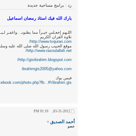
رد : برامج مساحية جديدة
بارك الله فيك استاذ رمضان اسماعيل
اللـهم إجعـلني خيـراً مما يظنونـ ..واغفـر لـيـ
تلاوة القران الكريم
http://www.tvquran.com/
موقع الحبيب رسول الله صلى الله عليه وسلم
http://www.rasoulallah.net/
http://gisibrahim.blogspot.com/
ibrahimgis2005@yahoo.com
فيس بوك
cebook.com/photo.php?fb...#!/ibrahim.gis
01:19 PM
03-31-2012,
أحمد الصديق
عضو