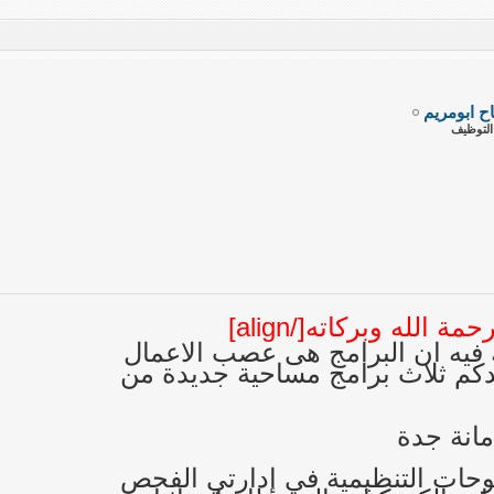
اح ابومريم
لتوظيف
 الله وبركاته[/align]
ك فيه ان البرامج هى عصب الاعمال
يدكم ثلاث برامج مساحية جديدة من
مانة جدة
للوحات التنظيمية في إدارتي الفحص