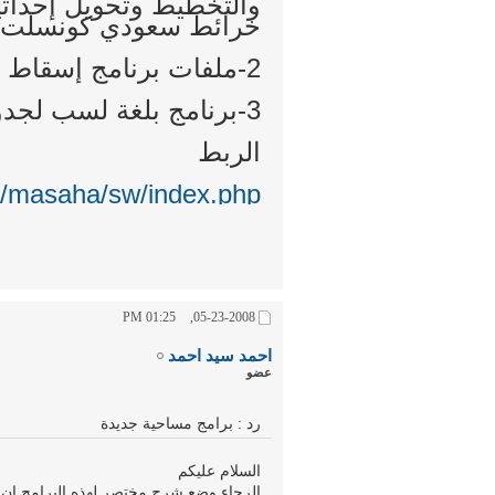
والتخطيط وتحويل إحداثي
خرائط سعودي كونسلت
2-ملفات برنامج إسقاط الكروكيات على قوقل إيرث
3-برنامج بلغة لسب لجدولة الإحداثيات في بيئة أوتوكاد
الربط
a/masaha/sw/index.php
01:25 PM
05-23-2008,
احمد سيد احمد
عضو
رد : برامج مساحية جديدة
السلام عليكم
الرجاء وضع شرح مختصر لهذه البرامج ان