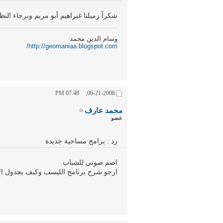
شكراً زميلنا غبراهيم أبو مريم وبرجاء الن
وسام الدين محمد
http://geomaniaa.blogspot.com/
07:48 PM
06-21-2008,
محمد عارف
عضو
رد : برامج مساحية جديدة
اضم صوتي للشباب
ارجو شرح برنامج الليسب وكيف يجدول الا