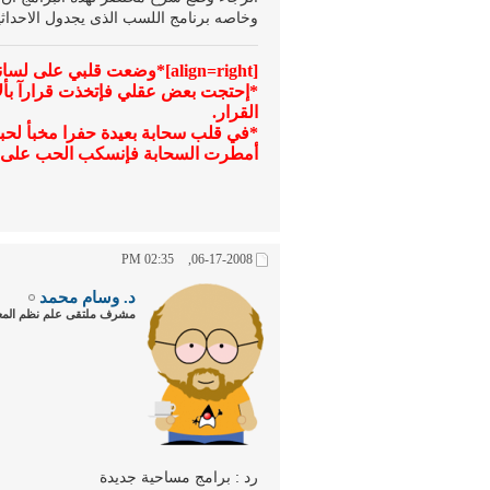
وخاصه برنامج اللسب الذى يجدول الاحداثي
[align=right]*وضعت قلبي على لساني لأكون صادقة القول ، ولأنك ملء القلب ، تلونت بك كلماتي ، فأصبحت إمرأة عذبة الحديث.
*إحتجت بعض عقلي فإتخذت قرارآ بألا
القرار.
*في قلب سحابة بعيدة حفرا مخبأ لحبه
أمطرت السحابة فإنسكب الحب على المدينة
02:35 PM
06-17-2008,
د. وسام محمد
مشرف ملتقى علم نظم المعل
رد : برامج مساحية جديدة