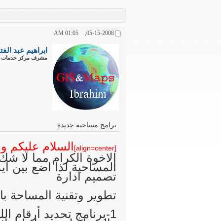
01:05 AM
05-15-2008,
ابراهيم عبد الفت
مشرف مركز خدمات ا
برامج مساحية جديدة
السلام عليكم ورحمة
[align=center]
الاخوة الكرام مما لا ش
المساحية لذا اضع بين ا
تصميم ادارة
تطوير وتقنية المساحة با
1-برنامج تحديد أرقام ا