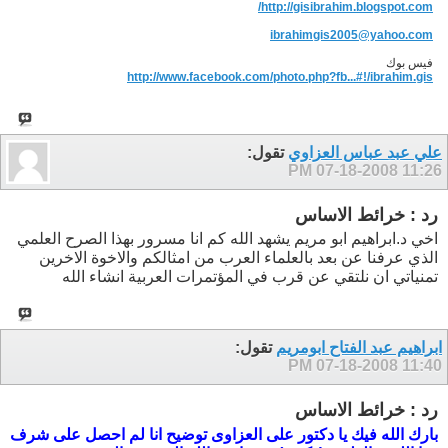
http://gisibrahim.blogspot.com/
ibrahimgis2005@yahoo.com
فيس بوك
http://www.facebook.com/photo.php?fb...#!/ibrahim.gis
علي عبد عباس العزاوي
تقول:
07-18-2008
11:26 PM
رد : خرائط الاساس
اخي د.ابراهيم ابو مريم يشهد الله كم انا مسرور بهذا الصرح العلمي
الذي عرفنا عن بعد بالعلماء العرب من امثالكم والاخوة الاخرين
تمنياتي ان نلتقي عن قرب في المؤتمرات العربية انشاء الله
ابراهيم عبد الفتاح ابومريم
تقول:
07-18-2008
11:40 PM
رد : خرائط الاساس
بارك الله فيك يا دكتور على العزاوى توضيح انا لم احصل على شرف