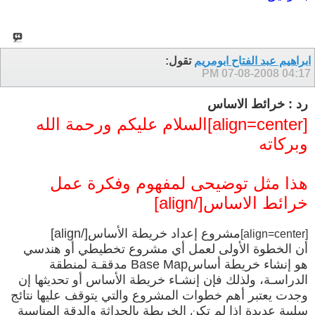
ابراهيم عبد الفتاح ابومريم
تقول:
07-08-2008
04:17 PM
رد : خرائط الاساس
[align=center]السلام عليكم ورحمة الله
وبركاته
هذا مثل توضيحى لمفهوم وفكرة عمل
خرائط الاساس[/align]
مشروع إعداد خريطة الأساس[/align]
[align=center]
أن الخطوة الأولى لعمل أي مشروع تخطيطي أو هندسي
هو إنشاء خريطة أساسBase Map مدققـة لمنطقة
الدراسـة، ولذلك فإن إنشـاء خريطة الأساس أو تحديثها إن
وجدت يعتبر أهم خطوات المشروع والتي يتوقف عليها نتائج
سلبية عديدة إذا لم تكن الخريطة بالحداثة والدقة المناسبة