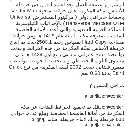
للمشروع وطبيعة العمل وقد اعتمد العمل في خريطة
الأساس لمكة المكرمة على خرائط متجهة Vector Map
بإسقاط جغرافي دولي ( مركيتور المستعرض Universal
Transverse Mercator UTM) بالإحداثيات الكيلومترية
للمملكة العربية السعودية والتي أعدت لأمانة العاصمة
المقدسة بمعرفة مكتب البيئة عام 1416 هـ ومن خرائط
مساحية Hard Copy بمقياس رسم 2500:1حيث تم إنتاج
خريطة الأساس لمكة المكرمة من هذه الخرائط وحدثت
بواسطة مسح عمراني ميداني ربيع أول 1424 هـ على
مستوى البلوك التخطيطي وتم تحديث الخريطة بواسطة
مصور فضائي حديث 2002 لمكة المكرمة من نوع Quick
Baird بدقة 0.60 سم .
مراحل المشروع
[/align]
[align=center]
1. تم تجميع الخرائط المتاحة عن مكة
[align=center]
المكرمة من أمانة العاصمة المقدسة ويبلغ عددها حوالي
600 خريطة وذلك لإنتاج خريطة أساس.
[/align]
[/align]
[align=center]