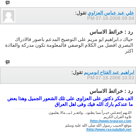
علي عبد عباس العزاوي
تقول:
07-18-2008
09:04 PM
رد : خرائط الاساس
حياك د.ابراهيم ابو مريم على التوضيح المدعم باصور فالادراك
البصري افضل من الكلام الوصفي فالمعلومة تكون مدركة والفا\دة
اكثر
ابراهيم عبد الفتاح ابومريم
تقول:
07-18-2008
10:03 PM
رد : خرائط الاساس
الف شكر دكتور على العزاوى على تلك الشعور الجميل وهذا بعض
ما عندكم بارك الله فيك وفى اهل العراق
اللـهم إجعـلني خيـراً مما يظنونـ ..واغفـر لـيــ مالا يعلمون
تلاوة القران الكريم
http://www.tvquran.com/
موقع الحبيب رسول الله صلى الله عليه وسلم
http://www.rasoulallah.net/