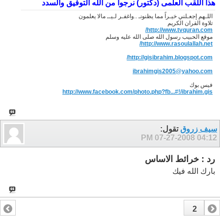
هذا اللقب العلمى (دكتور) نرجوا من الله التوفيق والسدد
اللـهم إجعـلني خيـراً مما يظنونـ ..واغفـر لـيــ مالا يعلمون
تلاوة القران الكريم
http://www.tvquran.com/
موقع الحبيب رسول الله صلى الله عليه وسلم
http://www.rasoulallah.net/
http://gisibrahim.blogspot.com/
ibrahimgis2005@yahoo.com
فيس بوك
http://www.facebook.com/photo.php?fb...#!/ibrahim.gis
سيف زروق
تقول:
07-27-2008
04:12 PM
رد : خرائط الاساس
بارك الله فيك
2
1