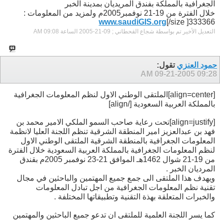
الجغرافية بالمملكة بفندق المريديان بمدينة الخبر
خلال الفترة من 19-21 نوفمبر2005م ولمزيد من المعلومات :
www.saudiGIS.org
[/size ]333366
التعديل الأخير تم بواسطة شجاع القحطاني ; 09-21-2005 الساعة
09:08 AM
حمود العنزي
تقول:
09-21-2005
09:28 AM
[align=center]الملتقى الوطني الاول لنظم المعلومات الجغرافية
بالمملكة العربية السعودية [/align]
[align=justify]تحت رعاية صاحب السمو الملكي الامير محمد بن
فهد بن عبدالعزيز امير المنطقة الشرقية تنظم اللجنة العليا لانظمة
المعلومات الجغرافية بالمنطقة الشرقية الملتقى الوطني الاول
لنظم المعلومات الجغرافية بالمملكة العربية السعودية خلال الفترة
من 19-21 شوال 1462هـ الموافق 21-23 نوفمبر 2005م بقندق
المرديان الخبر .
ويهدف هذا الملتقى الى جمع جميع المهتمين والباحثين في مجال
تقنية نظم المعلومات الجغرافية من اجل تبادل المعلومات
والخبرات المتعلقة بهذة التقنية وتطبيقاتها المختلفة .
كما يسر اللجنة العلمية للملتقى ان تدعو جميع الباحثين والمهتمين