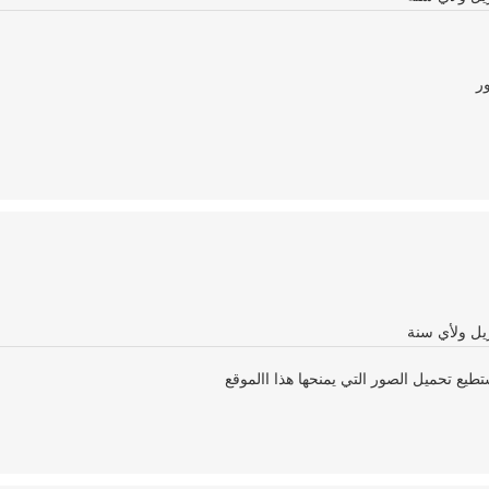
ر
يع تحميل الصور التي يمنحها هذا االموقع