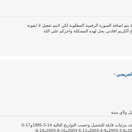
اخي مهندس عندما اقوم بالضغط على add يتم اضافة الصورة الرقمية المطلوبة لكن لايتم تفعيل لا ايقونة
لجريصي
شكرا لك اخي العزيز المهندس وضاح . يوجد مرئيات قابلة للتحميل وحسب التواريخ التالية 14-3-1985و17-5-
1985و20-7-1985و1-10-2000و13-9-2002و8-3-2003و9-4-2003و11-5-2003و15-8-2003و19-9-