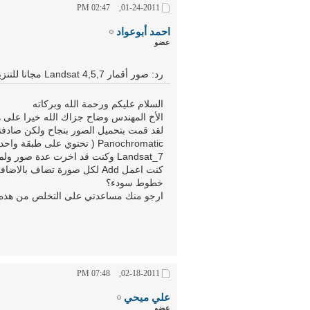
02:47 PM
01-24-2011,
احمد أبوعواد
عضو
رد: صور أقمار Landsat 4,5,7 مجانا للتنزيل ولأي سنة
السلام عليكم ورحمة الله وبركاته
الأخ المهندس وضاح جزاك الله خيرا على هذ
لقد قمت بتحميل الصور بنجاح ولكن صادفت
Landsat_7 وكنت قد اخرت عدة صو
كنت اعمل Add لكل صورة تضاف
خطوط سودء؟
ارجو منك مساعدتي على التخلص من هذه 
07:48 PM
02-18-2011,
علي ميحي
عضو