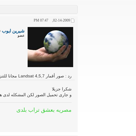
07:47 PM
02-14-2009,
شيرين ايوب
عضو
رد : صور أقمار Landsat 4,5,7 مجانا للتنزيل ولأي سنة
شكرا جزيلا
و جارى تحميل الصور لكن المشكله لدى هى
مصريه بعشق تراب بلدى