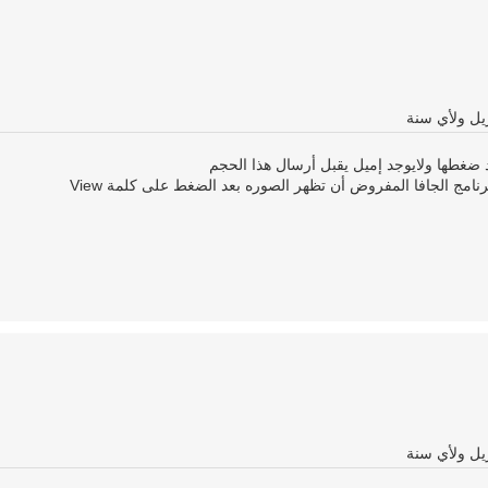
 ضغطها ولايوجد إميل يقبل أرسال هذا الحجم
أخي رافد أحتمال يوجد عندك مشكلة مع برنامج الجافا المفروض أن تظهر الصوره بعد الضغط على كلمة View