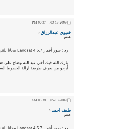
06:37 PM
03-13-2009,
خنيوي عبدالرزاق
عضو
رد : صور أقمار Landsat 4,5,7 مجانا للتنزيل ولأي سنة
بارك الله فيك أخي عبد الله وضاح على هذا
أرجو من يعرف طريقة ازالة الخطوط السودا
05:39 AM
05-18-2009,
طيف احمد
عضو
رد : صور أقمار Landsat 4,5,7 مجانا للتنزيل ولأي سنة