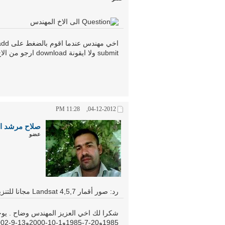
الى الاخ المهندس
submit ولا ايقونة download ارجو من الاخ الكريم افادتي بحل لهده المشكلة واجركم على الله
11:28 PM
04-12-2012,
صلاح مرشد ا
عضو
رد: صور أقمار Landsat 4,5,7 مجانا للتنزيل ولأي سنة