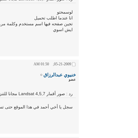
لوسمحتو
انا عندما اطلب تحميل
تجين صفحه فيها اسم مستخدم وكلمة مرو
ايش اسوي
01:50 AM
05-21-2009,
خنيوي عبدالرزاق
عضو
رد : صور أقمار Landsat 4,5,7 مجانا للتنزيل ولأي سنة
سجل يا أخي أحمد في هذا الموقع حتى تستط