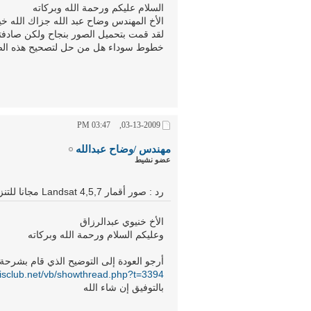
السلام عليكم ورحمة الله وبركاته
الأخ المهندس وضاح عبد الله جزاك الله خي
لقد قمت بتحميل الصور بنجاح ولكن صاد
خطوط سوداء هل من حل لتصحيح هذه ال
03:47 PM
03-13-2009,
مهندس /وضاح عبدالله
عضو نشيط
رد : صور أقمار Landsat 4,5,7 مجانا للتنزيل ولأي سنة
الأخ خنيوي عبدالرزاق
وعليكم السلام ورحمة الله وبركاته
أرجو العودة إلى التوضيح الذي قام بشرحة ا
gisclub.net/vb/showthread.php?t=3394
بالتوفيق إن شاء الله