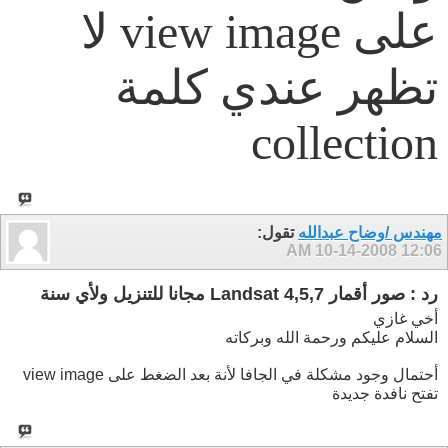
على view image لا
تظهر عندي كلمة
collection
مهندس /وضاح عبدالله
تقول:
10-14-2008
12:06 AM
رد : صور أقمار Landsat 4,5,7 مجانا للتنزيل ولأي سنة
أخي غازي
السلام عليكم ورحمة الله وبركاته
أحتمال وجود مشكلة في الجافا لأنة بعد الضغط على view image
تفتح نافدة جديدة