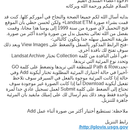
الأخوة أعضاء المنتدى القيم
السلام عليكم ورحمة الله وبركاته
بدايه أسال الله لكم جميعا الصحة والنجاح في أموركم كلها. كنت قد
قمت بشراء صورة Landsat ETM+ ولكن لحسن حظي بأن الموقع
فتح التحميل لأي صورة من سنة 1999 إلى يومنا هذا مجانا، وقمت
بفضل من الله تعالى بتحميل بدل من صورة واحدة أكثر من صورة.
طريقة التحميل سهله جدا وتكون كالتالي:-
-فتح الرابط المذكور بالسفل والضغط على View Images وبعد ذلك
سوف تفتح لك نافدة أخرى.
-في أعلى النافدة من كلمة Collection تختار Landsat Archive
وتحدد نوع المرئية التي تريدها.
-تحددPath & Row للمنطقة التي تريدها وتضغط على كلمة GO
-أخيرا في حالة أختيارك المرئية المطلوبة تختار أيكونة Add وفي
حالة إذا كانت المرئية موجوة بالفعل في السيرفر سوف تلاحظ
تفعيل أيكونة Download أما إذا كانت الصورة غير موجودة سوف
تحتاج إلى الضغط على كلمة Submit لعمل تسجيل عادي جدا لمرة
واحدة فقط وبعد ذلك يتم أرسال لك على إميلك مايفيد بأن المرئية
جاهزة للتنزيل.
ملاحظة: تستطيع أختيار أكثر من صورة أثناء عمل Add
رابط التنزيل
http://glovis.usgs.gov/