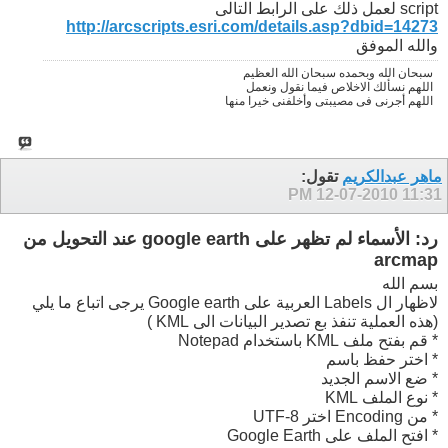
script لعمل ذلك على الرابط التالى
http://arcscripts.esri.com/details.asp?dbid=14273
والله الموفق
سبحان الله وبحمده سبحان الله العظيم
اللهم نسألك الاخلاص فيما نقول ونعمل
اللهم أجرنى فى مصيبتى وأخلفنى خيرا منها
ماهر عبدالكريم
تقول:
12-07-2010
11:31 PM
رد: الأسماء لم تظهر على google earth عند التحويل من
arcmap
بسم الله
لاظهار ال Labels العربية على Google earth يرجى اتباع ما يلي
(هذه العملية تنفذ بع تصدير البيانات الى KML )
* قم بفتح ملف KML باستخدام Notepad
* اختر حفظ باسم
* ضع الاسم الجديد
* نوع الملف KML
* من Encoding اختر UTF-8
* افتح الملف على Google Earth