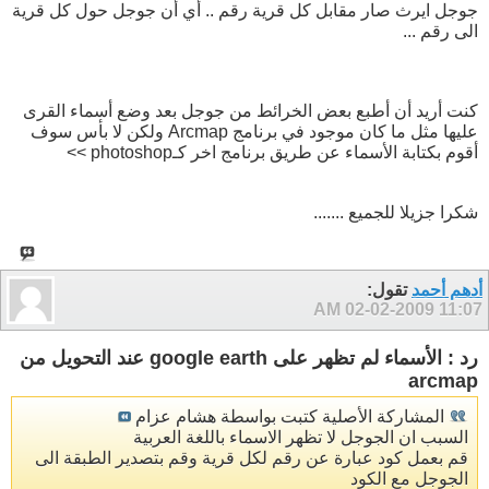
جوجل ايرث صار مقابل كل قرية رقم .. أي أن جوجل حول كل قرية
الى رقم ...
كنت أريد أن أطبع بعض الخرائط من جوجل بعد وضع أسماء القرى
عليها مثل ما كان موجود في برنامج Arcmap ولكن لا بأس سوف
أقوم بكتابة الأسماء عن طريق برنامج اخر كـphotoshop >>
شكرا جزيلا للجميع .......
أدهم أحمد
تقول:
02-02-2009
11:07 AM
رد : الأسماء لم تظهر على google earth عند التحويل من
arcmap
المشاركة الأصلية كتبت بواسطة هشام عزام
السبب ان الجوجل لا تظهر الاسماء باللغة العربية
قم بعمل كود عبارة عن رقم لكل قرية وقم بتصدير الطبقة الى
الجوجل مع الكود