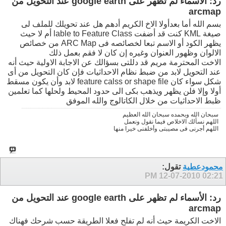
رد: الأسماء لم تظهر على google earth عند التحويل من
arcmap
بسم الله أما بعدأولا الاخ الكريم أدهم هل عند تحويلك للملف لى
صيغة KML كنت قد أضفت lable to Feature Class أم لا حيث
يظهر الكود أو الاسم تبعا لخصائصه فى ARC Map من خصائص
الالوان وظهور العنوان وغيره إن كان لا فقم بعمل ذلك
الاخت المحترمة مريم قد دللتى بسؤالك عن الاجابة الاولية حيث أنه
عند التحويل لابد من ضبط نظام الاحداثيات فإن كان التحويل من أى
شكل سواء كان feature calss or shape file لابد وأن يكون مسقط
أولا وإلا فلن يظهر ويذهب بكى الى حدود المحيط ولحلها كما تعلمين
ظبط الاحداثيات من خلال الكاتالوج والله الموفق
سبحان الله وبحمده سبحان الله العظيم
اللهم نسألك الاخلاص فيما نقول ونعمل
اللهم أجرنى فى مصيبتى وأخلفنى خيرا منها
محمودعطية
تقول:
12-07-2010
02:21 PM
رد: الأسماء لم تظهر على google earth عند التحويل من
arcmap
الاخت الكريمة حيث أنه لم تفلح فعلا الطريقة حسب شرحك فهناك