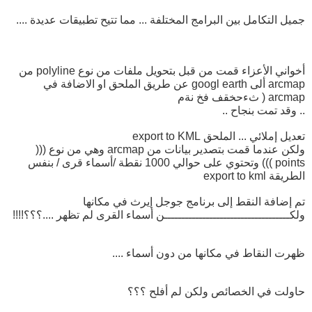
جميل التكامل بين البرامج المختلفة ... مما تتيح تطبيقات عديدة ....
أخواني الأعزاء قمت من قبل بتحويل ملفات من نوع polyline من
arcmap ألى googl earth عن طريق الملحق او الاضافة في
arcmap ( ثءحخقف فخ نةم
.. وقد تمت بنجاح ..
تعديل إملائي ... الملحق export to KML
ولكن عندما قمت بتصدير بيانات من arcmap وهي من نوع (((
points ))) وتحتوي على حوالي 1000 نقطة /أسماء قرى / بنفس
الطريقة export to kml
تم إضافة النقط إلى برنامج جوجل إيرث في مكانها
ولكــــــــــــــــــــــــــــــــــــن أسماء القرى لم تظهر ....؟؟؟!!!!
ظهرت النقاط في مكانها من دون أسماء ....
حاولت في الخصائص ولكن لم أفلح ؟؟؟