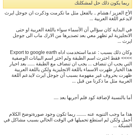
ربما يكون ذلك حل لمشكلتك
الأخ العزيز / هشام .. بالفعل مثل ما تكرمت وذكرت ان جوجل ايرث
لايدعم اللغة العربية ...
في البداية كان سؤالي أن الأسماء سواء باللغة العربية او حتى
الانجليزية لم تظهر معي بعد تصديرها من الارك ماب الى جوجل
ايرث ...
وكان ذلك بسبب : عدما استخدمت اداه Export to google earth
>>>> فقط اخترت اسم الطبقة ولم اختر اسم البيانات الوصفية
التي يجب ان تنضاف ... يجب ان تنضاف مع الطبقة ...... بعد احيار
هذا الخيار ظهرت الاسماء باللغة الانجليزية ولكن باللغة العربية
ظهرت بحروف غير مفهومة بسبب أن جوجل ايرث لايدعم اللغة
العربية مثل ما ذكرنا من قبل ...
أما بالنسبة لإضافة كود فلم أجربها بعد ....
هذا ما وجب التنويه عنه ........ ربما تكون وجود صورةتوضح الكلام
أجمل ولكن لم استطع تحميلها في الوقت الحالي بسبب مشاكل في
الشبكة ...