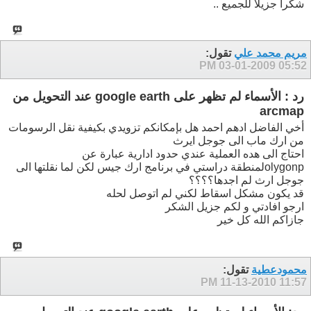
شكرا جزيلا للجميع ..
مريم محمد علي
تقول:
03-01-2009
05:52 PM
رد : الأسماء لم تظهر على google earth عند التحويل من
arcmap
أخي الفاضل ادهم احمد هل بإمكانكم تزويدي بكيفية نقل الرسومات
من ارك ماب الى جوجل ايرث
احتاج الى هده العملية عندي حدود ادارية عبارة عن
olygonpلمنطقة دراستي في برنامج ارك جيس لكن لما نقلتها الى
جوجل ارث لم اجدها؟؟؟؟
قد يكون مشكل اسقاط لكني لم اتوصل لحله
ارجو افادتي و لكم جزيل الشكر
جازاكم الله كل خير
محمودعطية
تقول:
11-13-2010
11:57 PM