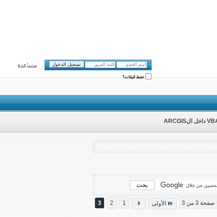
مساعدة
حفظ البيانات؟
صفحة 3 من 3
1
2
3
الأولى