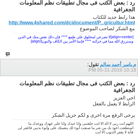
رد : بعض الكتب فى مجال تطبيقات نظم المعلومات
الجغرافية
هذا رابط جديد للكتاب
http://www.4shared.com/dcidocument/P...gricultur.html
مع الشكر لصاحب الموضوع
[align=center]لا تضرعن لمخلوق على طمع **** فإن ذلك نقص منك في الدين
وسترزق الله مما في خزائنه **** فإنما الأمر بين الكاف والنون[/align]
م.ياسر أحمد سالم
تقول:
05-31-2010
10:18 PM
رد : بعض الكتب فى مجال تطبيقات نظم المعلومات
الجغرافية
اخي العزيز
الرابط لا يعمل بالفعل
يرجى الرفع مرة اخرى و لكم جزيل الشكر
اللهم انت ربى لا اله الا انت خلقتنى وانا عبدك وانا على عهدك ووعدك ما
استطعت اعوذ بك من شر ما صنعت أبوء لك بنعمتك على وأبوء بذنبى فاغفر لى
فأنة لا يغفر الذنوب الا انت