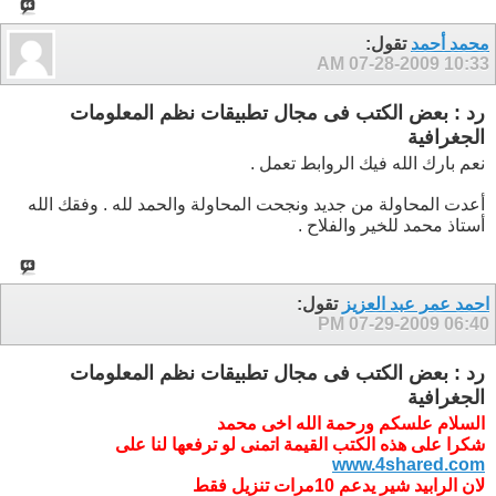
محمد أحمد
تقول:
07-28-2009
10:33 AM
رد : بعض الكتب فى مجال تطبيقات نظم المعلومات
الجغرافية
نعم بارك الله فيك الروابط تعمل .
أعدت المحاولة من جديد ونجحت المحاولة والحمد لله . وفقك الله
أستاذ محمد للخير والفلاح .
احمد عمر عبد العزيز
تقول:
07-29-2009
06:40 PM
رد : بعض الكتب فى مجال تطبيقات نظم المعلومات
الجغرافية
السلام علسكم ورحمة الله اخى محمد
شكرا على هذه الكتب القيمة اتمنى لو ترفعها لنا على
www.4shared.com
لان الرابيد شير يدعم 10مرات تنزيل فقط