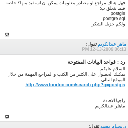
فهل هناك مراجع او مصادر معلومات يمكن ان استفيد منها؟ خاصة
فيما يتعلق ب:
postgis
postgre sql
ولكم جزيل الشكر
ماهر عبدالكريم
تقول:
12-13-2009
06:13 PM
رد : قواعد البيانات المفتوحة
السلام عليكم
يمكنك الحصول على الكثير من الكتب و المراجع المهمة من خلال
الموقع التالي
http://www.toodoc.com/search.php?q=postgis
راجيا الافادة
ماهلر عبدالكريم
د. وسام محمد
تقول: