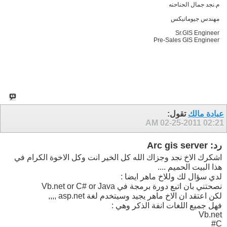
م.نجد جمال الحناحنه
مهندس جيوماتيكس
Sr.GIS Engineer
Pre-Sales GIS Engineer
عبادة مالك
تقول:
02-25-2011
02:21 AM
رد: Arc gis server
اشكرك الاخ نجد وجزاك الله كل الخير انت وكل الاخوة الكرام في
هذا البيت الحميم ....
لدي سؤال لك وللاخ ماهر ايضا :
نصحتني بان اتبع دورة برمجة في Vb.net or C# or Java
لكن اعتقد ان الاخ ماهر يجيد وسيتخدم لغة asp.net ,,,,
فهل جميع اللغات انفة الذكر وهي :
Vb.net
C#