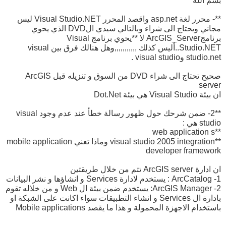
بسم الله
**- محرر لغة asp.net واقصد المحرر Visual Studio.NET ليس
مجاني ويحتاج الى شراء وبالتالي سيدي الDVD الذي يحوي
برنامجArcGIS_Server لا **يحوي برنامج Visual
Studio.NET..أليس كذلك ,,,,,,,,,,,وهل هنالك فرق بين visual
studio.net وvisual studio .
صحيح تحتاج الى شراء DVD من السوق و تنزيله قبل ArcGIS
server
ان بيئة Visual Studio هي بيئة Dot.Net
**2- ضمن شرحك حول ظهور رسالة خطأ عند عدم وجود visual
studio هي :
**web application s
**visual studio 2005 integration وماذا تعني mobile application
developer framework
ان ادارة ArcGIS server تتم من خلال طريقتين
1- ArcCatalog : يستخدم لادارة Services و انشاؤها و نشر البيانات
2- ArcGIS Manager: يستخدم ضمن بيئة ال Web و من خلاله تقوم
بادارة ال Services و انشاء التطبيقات سواء اكانت على الشبكة او
باستخدام الاجهزة المحمولة و هذا ما يقصد Mobile applications