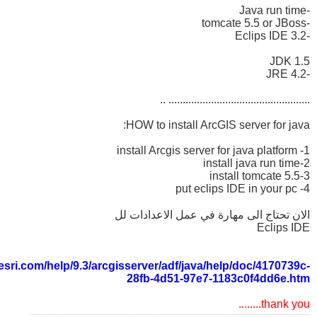
-Java run time
-tomcate 5.5 or JBoss
-Eclips IDE 3.2
JDK 1.5
-JRE 4.2
.................................................. ..
HOW to install ArcGIS server for java:
1- install Arcgis server for java platform
2-install java run time
3-install tomcate 5.5
4- put eclips IDE in your pc
الان تحتاج الى مهارة في عمل الاعدادات لل
Eclips IDE
.esri.com/help/9.3/arcgisserver/adf/java/help/doc/4170739c-
28fb-4d51-97e7-1183c0f4dd6e.htm
thank you........