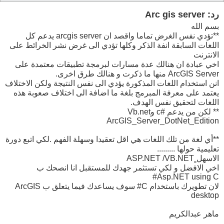
رد: Arc gis server
بسم الله
**تؤدي نفس الغرض تماما واقصد ان arcgis server يدعم كل
اللغات السابقة انفة الذكر وكلها تؤدي الى غرض نشر الخرائط على
الانترنت
اخي عبادة ان هنالك عدة مسارات لبرمجة تطبيقات معتمدة على
ArcGIS Server منها ما ذكرت و هنالك طرق اخرى.
انن استخدام اللغات المذكورة يؤدي الى نفس النتيجة ولكن الاختلاف
يعتمد على معرفة المبرمج بلغة ما اضافة الى اختلاف صعوبة هذه
اللغات لتحقيق نفس الهدف.
** لكن من يدعم #c وVb.net
ArcGIS_Server_DotNet_Edition
**أي لغة من تلك اللغات هي اقل تعقيدا وسهلة الفهم .لكي اتبع دورة
تعليمية حولها .........
الاسهل ٍASP.NET /VB.NET
اخي الافضل و لكي تستثمر جهدك للمستقبل انا انصحك ب
Asp.NET using C#
لان تطويرك باستخدام C# سوف يساعدك فيما يتعلق ب ArcGIS
desktop
ماهر عبدالكريم