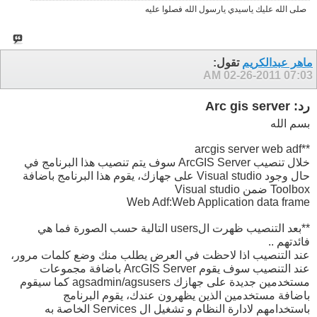
صلى الله عليك ياسيدي يارسول الله فصلوا عليه
ماهر عبدالكريم
تقول:
02-26-2011
07:03 AM
رد: Arc gis server
بسم الله
**arcgis server web adf
خلال تنصيب ArcGIS Server سوف يتم تنصيب هذا البرنامج في
حال وجود Visual studio على جهازك، يقوم هذا البرنامج باضافة
Toolbox ضمن Visual studio
Web Adf:Web Application data frame
**بعد التنصيب ظهرت الusers التالية حسب الصورة فما هي
فائدتهم ..
عند التنصيب اذا لاحظت في العرض يطلب منك وضع كلمات مرور،
عند التنصيب سوف يقوم ArcGIS Server باضافة مجموعات
مستخدمين جديدة على جهازك agsadmin/agsusers كما سيقوم
باضافة مستخدمين الذين يظهرون عندك، يقوم البرنامج
باستخدامهم لادارة النظام و تشغيل ال Services الخاصة به