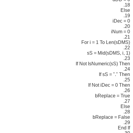
18.
Else
19.
iDec = 0
20.
iNum = 0
21.
For i = 1 To Len(sDMS)
22.
sS = Mid(sDMS, i, 1)
23.
If Not IsNumeric(sS) Then
24.
If sS = "." Then
25.
If Not iDec = 0 Then
26.
bReplace = True
27.
Else
28.
bReplace = False
29.
End If