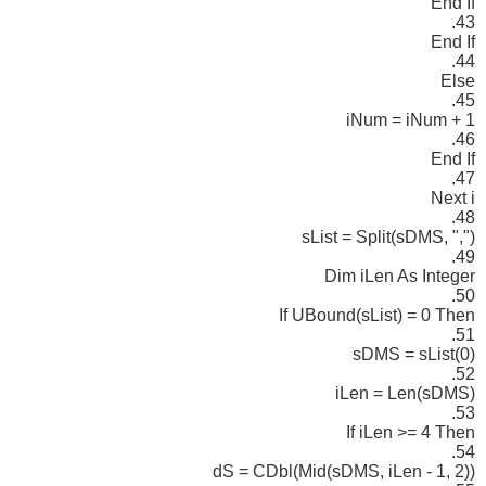
End If
43.
End If
44.
Else
45.
iNum = iNum + 1
46.
End If
47.
Next i
48.
sList = Split(sDMS, ",")
49.
Dim iLen As Integer
50.
If UBound(sList) = 0 Then
51.
sDMS = sList(0)
52.
iLen = Len(sDMS)
53.
If iLen >= 4 Then
54.
dS = CDbl(Mid(sDMS, iLen - 1, 2))