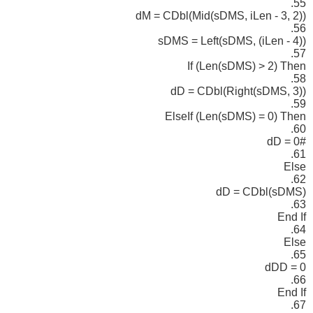
55.
dM = CDbl(Mid(sDMS, iLen - 3, 2))
56.
sDMS = Left(sDMS, (iLen - 4))
57.
If (Len(sDMS) > 2) Then
58.
dD = CDbl(Right(sDMS, 3))
59.
ElseIf (Len(sDMS) = 0) Then
60.
dD = 0#
61.
Else
62.
dD = CDbl(sDMS)
63.
End If
64.
Else
65.
dDD = 0
66.
End If
67.