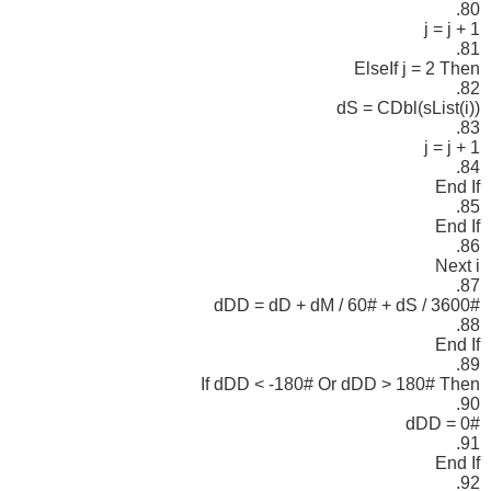
80.
j = j + 1
81.
ElseIf j = 2 Then
82.
dS = CDbl(sList(i))
83.
j = j + 1
84.
End If
85.
End If
86.
Next i
87.
dDD = dD + dM / 60# + dS / 3600#
88.
End If
89.
If dDD < -180# Or dDD > 180# Then
90.
dDD = 0#
91.
End If
92.