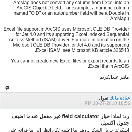
ArcMap does not convert any column from Excel into an
ArcGIS ObjectID field. For example, a numeric column
named "OID" or an autonumber field will be a Double in
ArcMap.)
Excel file support in ArcGIS uses Microsoft OLE DB Provider
for Jet 4.0 and its supporting Excel Indexed Sequential
Access Method (ISAM) driver. For more information on the
Microsoft OLE DB Provider for Jet 4.0 and its supporting
Excel ISAM, see Microsoft KB article 326548.
You cannot create new Excel files or export records to an
Excel file in ArcGIS.
ماهر عبدالكريم
عبادة مالك
تقول:
10-27-2010
10:56 PM
رد: لماذا خيار field calculator غير مفعل عندما اضيف
جدول اكسيل
اشكرك جزيل الشكر ..وهذا ما اعلمه لكن انظر الى ما قرأته على