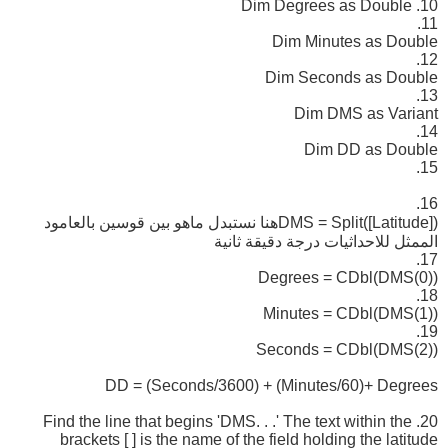
10. Dim Degrees as Double
11.
Dim Minutes as Double
12.
Dim Seconds as Double
13.
Dim DMS as Variant
14.
Dim DD as Double
15.
16.
DMS = Split([Latitude])هنا نستبدل ماهو بين قوسين بالعامود
الممثل للاحداثيات درجة دقيقة ثانية
17.
Degrees = CDbl(DMS(0))
18.
Minutes = CDbl(DMS(1))
19.
Seconds = CDbl(DMS(2))
DD = (Seconds/3600) + (Minutes/60)+ Degrees
20. Find the line that begins 'DMS. . .' The text within the
brackets [ ] is the name of the field holding the latitude