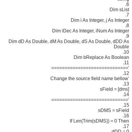
6.
Dim sList
7.
Dim i As Integer, j As Integer
8.
Dim iDec As Integer, iNum As Integer
9.
Dim dD As Double, dM As Double, dS As Double, dDD As
Double
10.
Dim bReplace As Boolean
11.
'=============================
12.
'Change the source field name bellow
13.
sField = [dms]
14.
'=============================
15.
sDMS = sField
16.
If Len(Trim(sDMS)) = 0 Then
17.
dDD = 0