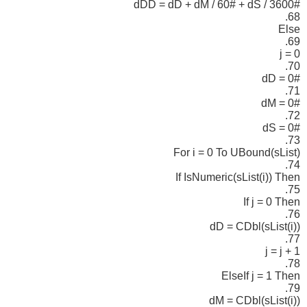
dDD = dD + dM / 60# + dS / 3600#
68.
Else
69.
j = 0
70.
dD = 0#
71.
dM = 0#
72.
dS = 0#
73.
For i = 0 To UBound(sList)
74.
If IsNumeric(sList(i)) Then
75.
If j = 0 Then
76.
dD = CDbl(sList(i))
77.
j = j + 1
78.
ElseIf j = 1 Then
79.
dM = CDbl(sList(i))