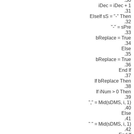
30.
iDec = iDec + 1
31.
ElseIf sS = "-" Then
32.
sPre = "-"
33.
bReplace = True
34.
Else
35.
bReplace = True
36.
End If
37.
If bReplace Then
38.
If iNum > 0 Then
39.
Mid(sDMS, i, 1) = ","
40.
Else
41.
Mid(sDMS, i, 1) = " "
42.