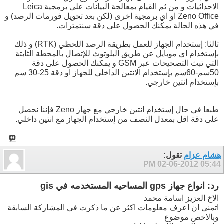
الاحداثيات و من ثم القيام بمعالجة البيانات على برمجية Leica
Zeno Office او اي برمجية اخرى (لكن بعد تحويل فورمات الرصد) و
في هذه الحالة يمكنك الحصول على دقة سنتمترات.
ثالثا: إستخدام الجهاز للعمل بطريقة الرصد اللحظي (RTK) و ذلك
بإستخدام اي موبايل عن طريق البلوتوث للإتصال بالمحطة الثابتة
التي تبث التصحيحات عبر GSM و يمكنك الحصول على دقة
50سم-60سم بإستخدام الانتين الداخلي للجهاز او دقة 25-30 سم
بإستخدام انتين خارجي.
طبعا في حال إستخدام انتين خارجي مع جهاز Zeno فإننا نحصل
على دقة اقل بمعدل النصف من إستخدام الجهاز مع انتين داخلي.
هشام عزام
تقول:
02-06-2012
05:44 PM
رد: انواع جهاز gps المساحيه المستخدمه في gis
الاخ العزيز اسامة محمد
اتمنى ان اعرف معلومات اكثر عن ما ذكرت فى المشاركة السابقة
وبالاخص موضوع