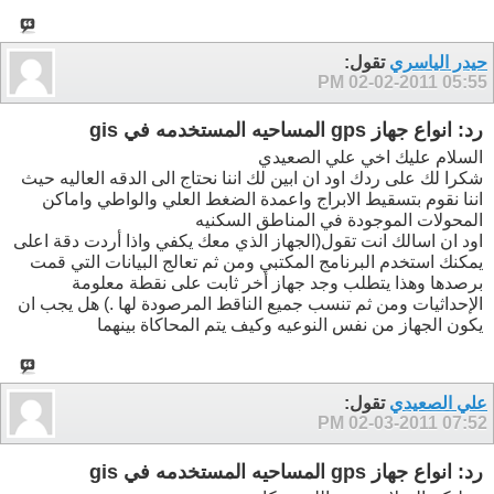
حيدر الياسري
تقول:
02-02-2011
05:55 PM
رد: انواع جهاز gps المساحيه المستخدمه في gis
السلام عليك اخي علي الصعيدي
شكرا لك على ردك اود ان ابين لك اننا نحتاج الى الدقه العاليه حيث
اننا نقوم بتسقيط الابراج واعمدة الضغط العلي والواطي واماكن
المحولات الموجودة في المناطق السكنيه
اود ان اسالك انت تقول(الجهاز الذي معك يكفي واذا أردت دقة اعلى
يمكنك استخدم البرنامج المكتبي ومن ثم تعالج البيانات التي قمت
برصدها وهذا يتطلب وجد جهاز أخر ثابت على نقطة معلومة
الإحداثيات ومن ثم تنسب جميع الناقط المرصودة لها .) هل يجب ان
يكون الجهاز من نفس النوعيه وكيف يتم المحاكاة بينهما
علي الصعيدي
تقول:
02-03-2011
07:52 PM
رد: انواع جهاز gps المساحيه المستخدمه في gis