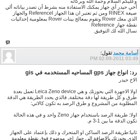
وعليكم السلام وحمة الله وبركاته
أخي حيدر أي جهاز يمكنك الاستفادة منه بشرط أن تصدر بياناته ألي
صيغة RINEX ومن ثم تعتبر ان هذا الجهاز اReference والجهاز
الذي معك Rover وتقوم بمعالج بينات Rover بمعلومية إحداثيات
نقطة جهاز Reference
نسال الله لك التوفيق
أسامة محمد
تقول:
02-09-2011
03:49 PM
رد: انواع جهاز gps المساحيه المستخدمه في gis
الاخ حيدر
اولا الاجهزة التي بحوزتك و هي Leica Zeno device تعمل بعدة
طرق و كل طريقة لها دقة مختلفة, فالذي يحدد الطريقة هي الدقة
المطلوبة من المشروع و طرق الرصد به تكون كالاتي:
اولا: طريقة الرصد باستخدام جهاز Zeno واحد و في هذه الحالة
تكون الدقة ما بين 1-3 م.
ثانيا:طريقة الرصد الساكن او المتحرك و ذلك بإعتماد على الجهاز
الذي بحوزتك بالاضافة الى جهاز اخر موضوع فوق نقطة معلومة