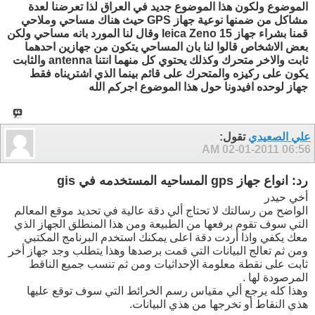
الموضوع ولكون هذا الموضوع جديد في العراق لذا تعرضنا لعدة
مشاكل من ضمنها نوعية جهاز GPS حيث هناك مساحي وملاحي
قمنا بشراء جهاز leica Zeno 15 وقال لنا المورد بانه مساحي ولكن
بعض الاشخاص قالوا لنا بان المساحي يتكون من جهازين احدهما
ثابت والاخر متحرك وكذلك يحتوي كل منهما انتنا antenna والثابت
يكون على ركيزه والمتحرك على قائم بينما الذي اشتريناه فقط
جهاز لوحده افيدونا حول هذا الموضوع اجركم الله
علي الصعيدي
تقول:
02-01-2011
06:56 AM
رد: انواع جهاز gps المساحيه المستخدمه في gis
أخي حيدر
الواضح من رسالتك لا تحتاج ألي دقة عالية في تحديد موقع المعالم
التي سوف تقوم برفعها من الطبيعة ومن هذا المنطلق الجهاز الذي
معك يكفي واذا أردت دقة اعلى يمكنك استخدم البرنامج المكتبي
ومن ثم تعالج البيانات التي قمت برصدها وهذا يتطلب وجد جهاز أخر
ثابت على نقطة معلومة الإحداثيات ومن ثم تنسب جميع الناقط
المرصودة لها .
وهذا كله يرجع ألي مقياس رسم الخرائط التي سوف توقع عليها
هذي النقاط أو تخرجها من هذي البيانات.