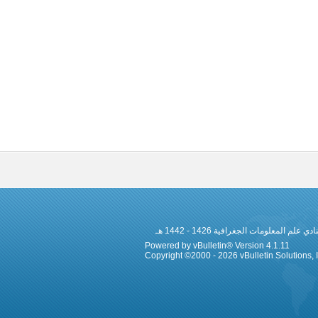
 المعلومات الجغرافية 1426 - 1442 هـ
Powered by vBulletin® Version 4.1.11
Copyright ©2000 - 2026 vBulletin Solutions, In