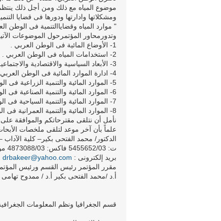
موضوع المياه مع ذلك ومن أجل ذلك ينتظم ا
ومشكلاتها وادارتها ودورها فى قضايا التنم
" موارد المياه وقضاياالتنمية فى الوطن الع
وتدورمحاور المؤتمرحول الموضوعات الآتية
1- الأوضاع المائية فى الوطن العربي .
2- استخدامات المياه فى الوطن العربي .
3- الأبعاد السياسية والاقتصادية والاجتماعية للمياه فى الوطن العربي .
4- ادارة الموارد المائية فى الوطن العربي .
5- الموارد المائية والتنمية الزراعية فى الوطن العربي .
6- الموارد المائية والتنمية الصناعية فى الوطن العربي.
7- الموارد المائية والتنمية السياحية فى الوطن العربي.
8- الموارد المائية والتنمية العمرانية فى الوطن العربي.
نأمل أن نتلقى مقترحاتكم والموافقة على 
الدكتور/ محمد الفتحى بكير– كلية الآداب 
ت: 5455652/03 فاكس: 4873088/03 موبايل: 0109070238
بريد إلكترونى :
drbakeer@yahoo.com
مقرر المؤتمر رئيس القسم ورئيس المؤتم
أ.د /محمد الفتحى بكير أ.د / ممدوح تهامى
قسم الجغرافيا ونظم المعلومات الجغرافية