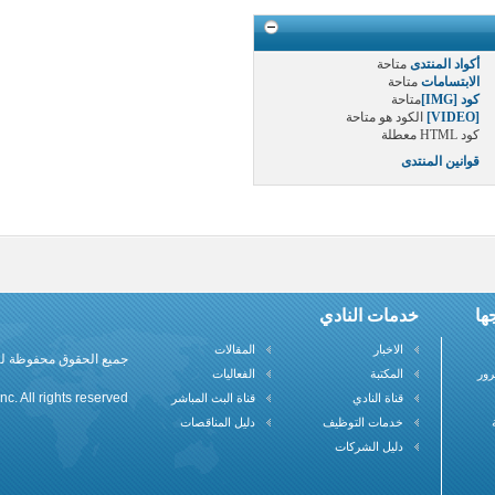
أكواد المنتدى
متاحة
الابتسامات
متاحة
كود [IMG]
متاحة
[VIDEO]
الكود هو
متاحة
كود HTML
معطلة
قوانين المنتدى
ها
خدمات النادي
الاخبار
المقالات
جميع الحقوق محفوظة لنادي علم
رور
المكتبة
الفعاليات
c. All rights reserved
قناة النادي
قناة البث المباشر
خدمات التوظيف
دليل المناقصات
دليل الشركات