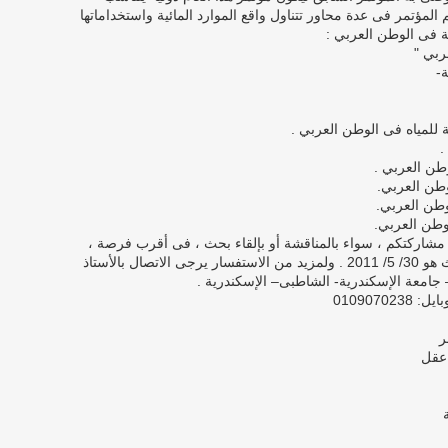
لمؤتمر فى عدة محاور تتناول واقع الموارد المائية واستخداماتها
ية فى الوطن العربي :
ربي "
-
مشاركتكم ، سواء بالمناقشة أو بإلقاء بحث ، فى أقرب فرصة ،
علماً بأن آخر موعد لتلقى ملخصات الأبحاث هو 30/ 5/ 2011 . ولمزيد من الاستفسار يرجى الاتصال بالأستاذ
– جامعة الإسكندرية- الشاطبى– الإسكندرية .
ر
 عقل