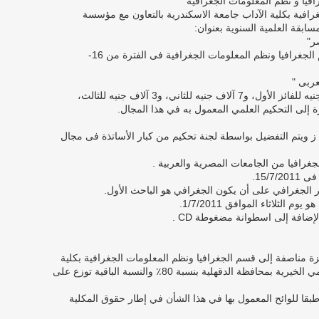
افيا و نظم المعلومات الجغرافية"
رافية بكلية الآداب جامعة الاسكندرية بالتعاون مع مؤسسة
ابقة العلمية السنوية بعنوان:
ر"
وذلك بمناسبة انعقاد المؤتمر الدولى لقسم الجغرافيا ونظم المعلومات الجغرافية فى الفترة من 16-
عربى "
وتمنح الجائزة على النحو التالي: 10 آلاف جنيه للفائز الأول، و7 آلاف جنيه للثاني، و3 آلاف جنيه للثالث،
ة إلى التحكيم العلمي المعمول به في هذا المجال.
ة ز ويتم التفضيل بواسطة لجنة تحكيم من كبار الأساتذة فى مجال
ائزة مناصفة إلى قسم الجغرافيا ونظم المعلومات الجغرافية بكلية
الاداب جامعة الاسكندرية ومؤسسة الخزامي الخيرية بمحافظة الدقهلية بنسبة 80٪ والنسبة الباقية توزع على
بقا للوائح المعمول بها في هذا الشأن في إطار حقوق المكلية