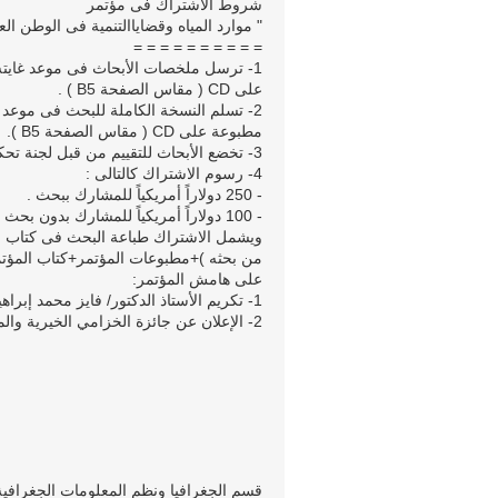
شروط الاشتراك فى مؤتمر
" موارد المياه وقضاياالتنمية فى الوطن الع
= = = = = = = = = =
على CD ( مقاس الصفحة B5 ) .
مطبوعة على CD ( مقاس الصفحة B5 ).
3- تخضع الأبحاث للتقييم من قبل لجنة تحكيم .
4- رسوم الاشتراك كالتالى :
- 250 دولاراً أمريكياً للمشارك ببحث .
- 100 دولاراً أمريكياً للمشارك بدون بحث .
من بحثه )+مطبوعات المؤتمر+كتاب المؤتمر
على هامش المؤتمر:
1- تكريم الأستاذ الدكتور/ فايز محمد إبراهيم العيسوى الأستاذ بالقسم .
2- الإعلان عن جائزة الخزامي الخيرية والمرفق.
قسم الجغرافيا ونظم المعلومات الجغرافية