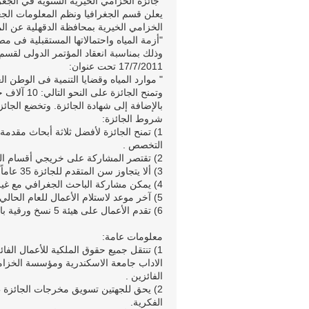
"جائزة الخزامي الخيرية السنوية في الجغر
يعلن قسم الجغرافيا ونظم المعلومات الجغ
الخزامي الخيرية بمحافظة الدقهلية عن المس
"أزمة المياه واحتمالاتها المستقبلية فى مص
17/7/2011 تحت عنوان:
" موارد المياه وقضايا التنمية فى الوطن ال
بالإضافة إلى شهادة الجائزة. وتخضع الجائز
شروط الجائزة:
1) تمنح الجائزة لأفضل ثلاثة أبحاث مقدم
التخصص .
2) تقتصر المشاركة على خريجي أقسام الجغرافيا من الجامعات المصرية والعربية .
3) ألا يتجاوز سن المتقدم للجائزة 35 عاماً فى 15/7/2011.
4) يمكن مشاركة الباحث الجغرافي مع غير الجغرافي على أن يكون الجغرافي هو الباحث الأول.
5) آخر موعد لاستلام الأعمال للعام الحالي هو يوم الثلاثاء الموافق 1/7/2011.
6) تقدم الأعمال على هيئة 5 نسخ ورقية بالإضافة إلى اسطوانة مضغوطة CD .
معلومات عامة:
1) تنتقل جميع حقوق الملكية للأعمال الف
الفائزين .
2) يحق للجهتين تسويق مخرجات الجائزة ط
الفكرية.