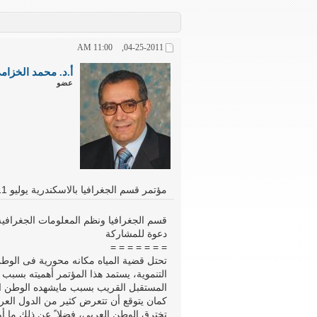
11:00 AM
04-25-2011,
أ.د. محمد الخزام
عضو
مؤتمر قسم الجغرافيا بالاسكندرية يوليو 2011
قسم الجغرافيا ونظم المعلومات الجغرافية
دعوة للمشاركة
= = = = = = =
تحتل قضية المياه مكانه محورية فى الوط
التنموية، يستمد هذا المؤتمر أهميته بسبب
المستقبل القريب بسبب مايشهده الوطن ا
كمان يتوقع أن تتعرض كثير من الدول العرب
تخترق الوطن العربي، فضلا ً عن ذلك ما أوص