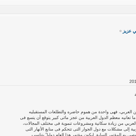
ي عزيز
ن العربي، فهى واحدة من هموم حاضره والتطلعات المستقبليه
 ما تعانيه معظم الدول العربية من عجز مائى كبير يتوقع أن يتسع فى
لعربي من زيادة سكانية ومشروعات تنموية فى مختلف المجالات،
ية إلى مشكلات مع دول الجوار التى تتحكم فى منابع الأنهار التى
ى به المؤتمر السابق ليكون مؤتمر هذا العام دوليا ً يتناسب